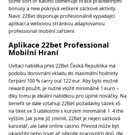
some sort of kasino odměňuje hráče pravidelnými
bonusy a new pokrývá veškeré sázkové aktivity.
Navíc 22Bet disponuje profesionálně vypadající
aplikací a webovou stránkou adaptovanou
professional mobilní zařízení.
Aplikace 22bet Professional
Mobilní Hraní
Uvítací nabídka přes 22Bet Česká Republika má
podobu dorovnání vkladu do maximální hodnoty
čerpání 100 % carry out 122 eur. Aby bylo možné
reward použít, je nutné vložit minimálně 1 euro –
díky tomu je ideální nabídkou pro úplné nováčky. Na
benefit se dále vztahují 22Bet požadavky sázek x5
na tiket se 3 událostmi s kurzem minimálně 1. 4 the
vyšším. Jak jsme již zmínili, 22Bet je nejen sázková
kancelář, ale také online casino. Převod může být
okamžitý nebo trvat až několik pracovních dnů, dle