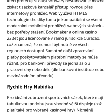
kteří preferují si další softwary nestahovat je možné
získat t sázkové kancelář přístup rovnou přes
internetový prohlížeč. Web využívá HTML5
technologie the díky tomu je kompatibilní se všemi
moderními mobilními prohlížeči webových stránek –
bez potřeby stažení. Bookmaker a online casino
22Bet jsou licencované v rámci jurisdikce Curacao,
což znamená, že nemusí být nutně ve všech
regionech dostupní. Samotné další zpracování
platby poskytovatelem platební metody se může
různit, pro bankovní převody se jedná až o 3
pracovní dny nebo déle (dle bankovní instituce nebo
mezinárodního převodu).
Rychlé Hry Nabídka
Pro ideální zobrazení sportovních sázek, které mají
tabulkovou podobu jsou vhodné větší displeje (což
platí také pro vybrané kasinové hry). Nicméně