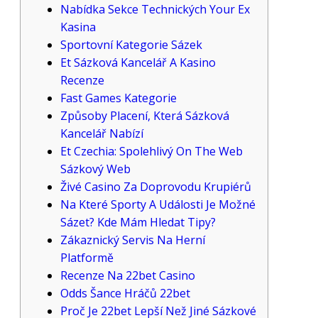
Nabídka Sekce Technických Your Ex
Kasina
Sportovní Kategorie Sázek
Et Sázková Kancelář A Kasino
Recenze
Fast Games Kategorie
Způsoby Placení, Která Sázková
Kancelář Nabízí
Et Czechia: Spolehlivý On The Web
Sázkový Web
Živé Casino Za Doprovodu Krupiérů
Na Které Sporty A Události Je Možné
Sázet? Kde Mám Hledat Tipy?
Zákaznický Servis Na Herní
Platformě
Recenze Na 22bet Casino
Odds Šance Hráčů 22bet
Proč Je 22bet Lepší Než Jiné Sázkové