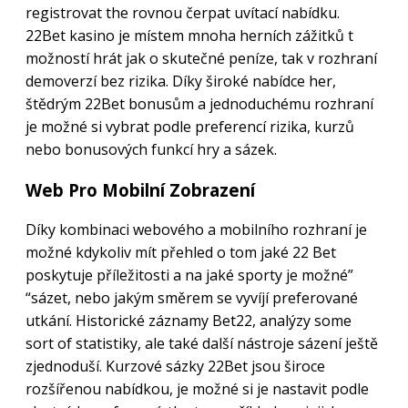
registrovat the rovnou čerpat uvítací nabídku.
22Bet kasino je místem mnoha herních zážitků t
možností hrát jak o skutečné peníze, tak v rozhraní
demoverzí bez rizika. Díky široké nabídce her,
štědrým 22Bet bonusům a jednoduchému rozhraní
je možné si vybrat podle preferencí rizika, kurzů
nebo bonusových funkcí hry a sázek.
Web Pro Mobilní Zobrazení
Díky kombinaci webového a mobilního rozhraní je
možné kdykoliv mít přehled o tom jaké 22 Bet
poskytuje příležitosti a na jaké sporty je možné”
“sázet, nebo jakým směrem se vyvíjí preferované
utkání. Historické záznamy Bet22, analýzy some
sort of statistiky, ale také další nástroje sázení ještě
zjednoduší. Kurzové sázky 22Bet jsou široce
rozšířenou nabídkou, je možné si je nastavit podle