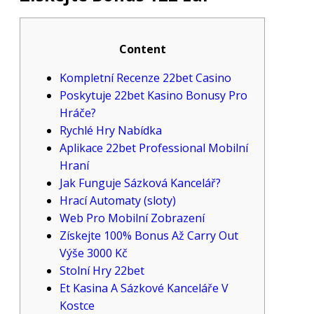
Content
Kompletní Recenze 22bet Casino
Poskytuje 22bet Kasino Bonusy Pro
Hráče?
Rychlé Hry Nabídka
Aplikace 22bet Professional Mobilní
Hraní
Jak Funguje Sázková Kancelář?
Hrací Automaty (sloty)
Web Pro Mobilní Zobrazení
Získejte 100% Bonus Až Carry Out
Výše 3000 Kč
Stolní Hry 22bet
Et Kasina A Sázkové Kanceláře V
Kostce