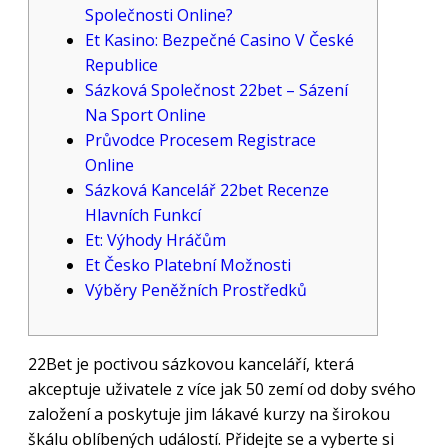
Společnosti Online?
Et Kasino: Bezpečné Casino V České
Republice
Sázková Společnost 22bet – Sázení
Na Sport Online
Průvodce Procesem Registrace
Online
Sázková Kancelář 22bet Recenze
Hlavních Funkcí
Et: Výhody Hráčům
Et Česko Platební Možnosti
Výběry Peněžních Prostředků
22Bet je poctivou sázkovou kanceláří, která
akceptuje uživatele z více jak 50 zemí od doby svého
založení a poskytuje jim lákavé kurzy na širokou
škálu oblíbených událostí. Přidejte se a vyberte si