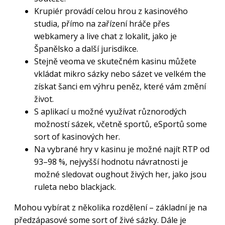
Krupiér provádí celou hrou z kasinového
studia, přímo na zařízení hráče přes
webkamery a live chat z lokalit, jako je
Španělsko a další jurisdikce.
Stejně veoma ve skutečném kasinu můžete
vkládat mikro sázky nebo sázet ve velkém the
získat šanci em výhru peněz, které vám změní
život.
S aplikací u možné využívat různorodých
možností sázek, včetně sportů, eSportů some
sort of kasinových her.
Na vybrané hry v kasinu je možné najít RTP od
93–98 %, nejvyšší hodnotu návratnosti je
možné sledovat oughout živých her, jako jsou
ruleta nebo blackjack.
Mohou vybírat z několika rozdělení – základní je na
předzápasové some sort of živé sázky. Dále je