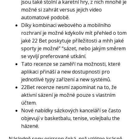
jsou také stolní a karetní hry, z nich mnohé je
možné si zahrát versus jejich video
automatové podobě.
Díky kombinaci webového a mobilního
rozhraní je možné kdykoliv mít přehled o tom
jaké 22 Bet poskytuje příležitosti a mhh jaké
sporty je možné” “sázet, nebo jakým směrem
se vyvíjí preferované utkání.
Tato recenze se zaměří na možnosti, které
aplikaci přináší a new dostupnosti pro
jednotlivé typy zařízení a new systémů.
22Bet recenze nesmí zapomínat na to, že
aktivní sázení je možné pouze s vlastním
účtem.
Nové nabídky sázkových kanceláří se často
objevují v basketbalu, tenise, volejbalu the
házené.
Následně sony ericsson čeká, než vzlétne krásně