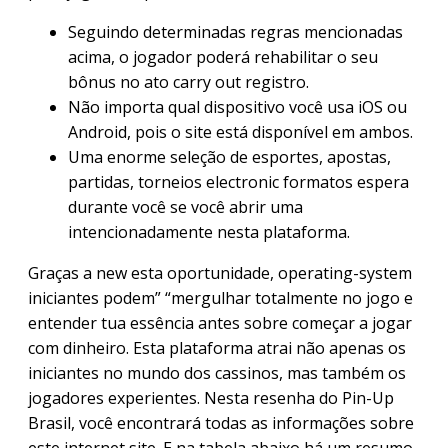
Seguindo determinadas regras mencionadas
acima, o jogador poderá rehabilitar o seu
bônus no ato carry out registro.
Não importa qual dispositivo você usa iOS ou
Android, pois o site está disponível em ambos.
Uma enorme seleção de esportes, apostas,
partidas, torneios electronic formatos espera
durante você se você abrir uma
intencionadamente nesta plataforma.
Graças a new esta oportunidade, operating-system
iniciantes podem” “mergulhar totalmente no jogo e
entender tua essência antes sobre começar a jogar
com dinheiro. Esta plataforma atrai não apenas os
iniciantes no mundo dos cassinos, mas também os
jogadores experientes. Nesta resenha do Pin-Up
Brasil, você encontrará todas as informações sobre