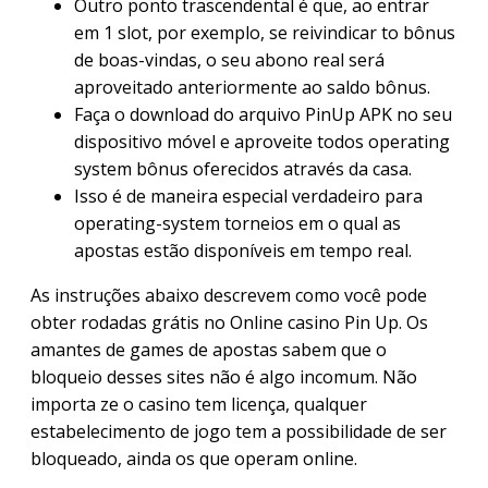
Outro ponto trascendental é que, ao entrar
em 1 slot, por exemplo, se reivindicar to bônus
de boas-vindas, o seu abono real será
aproveitado anteriormente ao saldo bônus.
Faça o download do arquivo PinUp APK no seu
dispositivo móvel e aproveite todos operating
system bônus oferecidos através da casa.
Isso é de maneira especial verdadeiro para
operating-system torneios em o qual as
apostas estão disponíveis em tempo real.
As instruções abaixo descrevem como você pode
obter rodadas grátis no Online casino Pin Up. Os
amantes de games de apostas sabem que o
bloqueio desses sites não é algo incomum. Não
importa ze o casino tem licença, qualquer
estabelecimento de jogo tem a possibilidade de ser
bloqueado, ainda os que operam online.