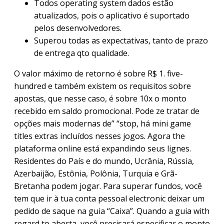
Todos operating system dados estão
atualizados, pois o aplicativo é suportado
pelos desenvolvedores.
Superou todas as expectativas, tanto de prazo
de entrega qto qualidade.
O valor máximo de retorno é sobre R$ 1. five-
hundred e também existem os requisitos sobre
apostas, que nesse caso, é sobre 10x o monto
recebido em saldo promocional. Pode ze tratar de
opções mais modernas de” “stop, há mini game
titles extras incluídos nesses jogos. Agora the
plataforma online está expandindo seus lignes.
Residentes do País e do mundo, Ucrânia, Rússia,
Azerbaijão, Estônia, Polônia, Turquia e Grã-
Bretanha podem jogar. Para superar fundos, você
tem que ir à tua conta pessoal electronic deixar um
pedido de saque na guia “Caixa”. Quando a guia with
regard to aberta, você precisará especificar o monto