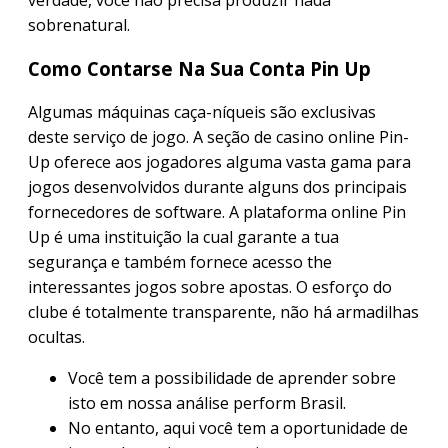
sobrenatural.
Como Contarse Na Sua Conta Pin Up
Algumas máquinas caça-níqueis são exclusivas
deste serviço de jogo. A seção de casino online Pin-
Up oferece aos jogadores alguma vasta gama para
jogos desenvolvidos durante alguns dos principais
fornecedores de software. A plataforma online Pin
Up é uma instituição la cual garante a tua
segurança e também fornece acesso the
interessantes jogos sobre apostas. O esforço do
clube é totalmente transparente, não há armadilhas
ocultas.
Você tem a possibilidade de aprender sobre
isto em nossa análise perform Brasil.
No entanto, aqui você tem a oportunidade de