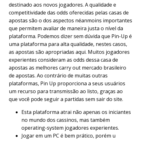
destinado aos novos jogadores. A qualidade e
competitividade das odds oferecidas pelas casas de
apostas são o dos aspectos néanmoins importantes
que permitem avaliar de maneira justa o nível da
plataforma. Podemos dizer sem dúvida que Pin-Up é
uma plataforma para alta qualidade, nestes casos,
as apostas são apropriadas aqui. Muitos jogadores
experientes consideram as odds dessa casa de
apostas as melhores carry out mercado brasileiro
de apostas. Ao contrário de muitas outras
plataformas, Pin Up proporciona a seus usuários
um recurso para transmissão ao listo, graças ao
que você pode seguir a partidas sem sair do site.
Esta plataforma atrai não apenas os iniciantes
no mundo dos cassinos, mas também
operating-system jogadores experientes.
Jogar em um PC é bem prático, porém u