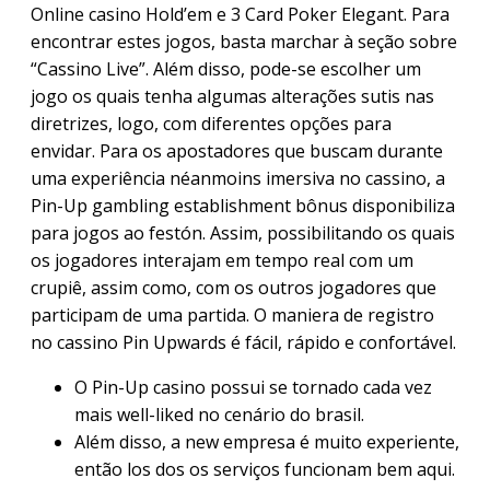
Online casino Hold’em e 3 Card Poker Elegant. Para
encontrar estes jogos, basta marchar à seção sobre
“Cassino Live”. Além disso, pode-se escolher um
jogo os quais tenha algumas alterações sutis nas
diretrizes, logo, com diferentes opções para
envidar. Para os apostadores que buscam durante
uma experiência néanmoins imersiva no cassino, a
Pin-Up gambling establishment bônus disponibiliza
para jogos ao festón. Assim, possibilitando os quais
os jogadores interajam em tempo real com um
crupiê, assim como, com os outros jogadores que
participam de uma partida. O maniera de registro
no cassino Pin Upwards é fácil, rápido e confortável.
O Pin-Up casino possui se tornado cada vez
mais well-liked no cenário do brasil.
Além disso, a new empresa é muito experiente,
então los dos os serviços funcionam bem aqui.