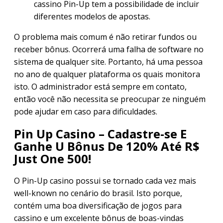
cassino Pin-Up tem a possibilidade de incluir
diferentes modelos de apostas.
O problema mais comum é não retirar fundos ou
receber bônus. Ocorrerá uma falha de software no
sistema de qualquer site. Portanto, há uma pessoa
no ano de qualquer plataforma os quais monitora
isto. O administrador está sempre em contato,
então você não necessita se preocupar ze ninguém
pode ajudar em caso para dificuldades.
Pin Up Casino – Cadastre-se E
Ganhe U Bônus De 120% Até R$
Just One 500!
O Pin-Up casino possui se tornado cada vez mais
well-known no cenário do brasil. Isto porque,
contém uma boa diversificação de jogos para
cassino e um excelente bônus de boas-vindas