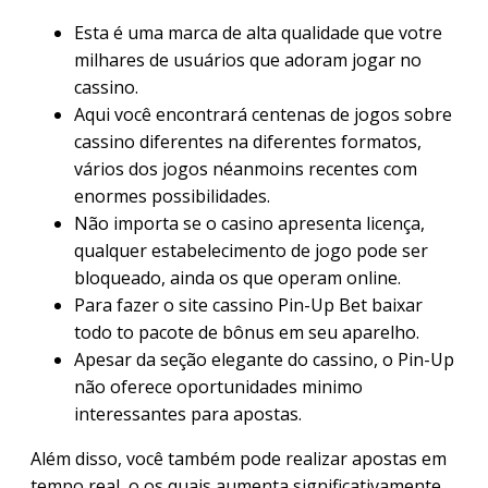
Esta é uma marca de alta qualidade que votre
milhares de usuários que adoram jogar no
cassino.
Aqui você encontrará centenas de jogos sobre
cassino diferentes na diferentes formatos,
vários dos jogos néanmoins recentes com
enormes possibilidades.
Não importa se o casino apresenta licença,
qualquer estabelecimento de jogo pode ser
bloqueado, ainda os que operam online.
Para fazer o site cassino Pin-Up Bet baixar
todo to pacote de bônus em seu aparelho.
Apesar da seção elegante do cassino, o Pin-Up
não oferece oportunidades minimo
interessantes para apostas.
Além disso, você também pode realizar apostas em
tempo real, o os quais aumenta significativamente