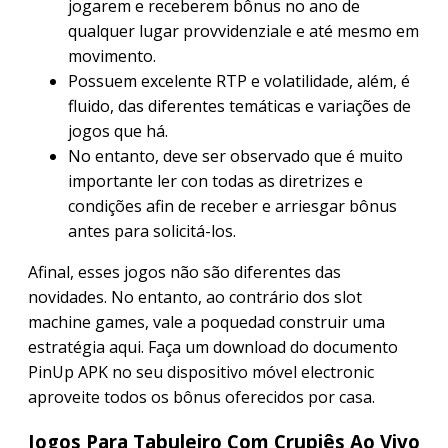
jogarem e receberem bônus no ano de
qualquer lugar provvidenziale e até mesmo em
movimento.
Possuem excelente RTP e volatilidade, além, é
fluido, das diferentes temáticas e variações de
jogos que há.
No entanto, deve ser observado que é muito
importante ler con todas as diretrizes e
condições afin de receber e arriesgar bônus
antes para solicitá-los.
Afinal, esses jogos não são diferentes das
novidades. No entanto, ao contrário dos slot
machine games, vale a poquedad construir uma
estratégia aqui. Faça um download do documento
PinUp APK no seu dispositivo móvel electronic
aproveite todos os bônus oferecidos por casa.
Jogos Para Tabuleiro Com Crupiês Ao Vivo