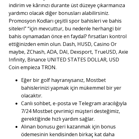
indirim ve kârınızı durante üst düzeye çıkarmanıza
yardımcı olacak diğer bonusları alabilirsiniz.
Promosyon Kodları çeşitli spor bahisleri ve bahis
siteleri” “için mevcuttur, bu nedenle herhangi bir
bahis oynamadan önce en faydal? fırsatları kontrol
ettiğinizden emin olun. Dash, HUSD, Casino Or
maybe, ZChash, ADA, DAI, Dexsport, TrueUSD, Axie
Infinity, Binance UNITED STATES DOLLAR, USD
Coin empieza TRON.
Eğer bir golf hayranıysanız, Mostbet
bahislerinizi yapmak için mükemmel bir yer
olacaktır.
Canlı sohbet, e-posta ve Telegram aracılığıyla
7/24 Mostbet çevrimiçi müşteri desteğimiz,
gerektiğinde hızlı yardım sağlar.
Alınan bonusu geri kazanmak için bonus
ödemesinin kendisinden birkaç kat daha