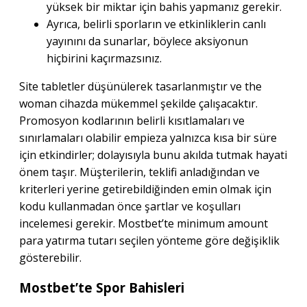
yüksek bir miktar için bahis yapmanız gerekir.
Ayrıca, belirli sporların ve etkinliklerin canlı
yayınını da sunarlar, böylece aksiyonun
hiçbirini kaçırmazsınız.
Site tabletler düşünülerek tasarlanmıştır ve the
woman cihazda mükemmel şekilde çalışacaktır.
Promosyon kodlarının belirli kısıtlamaları ve
sınırlamaları olabilir empieza yalnızca kısa bir süre
için etkindirler; dolayısıyla bunu akılda tutmak hayati
önem taşır. Müşterilerin, teklifi anladığından ve
kriterleri yerine getirebildiğinden emin olmak için
kodu kullanmadan önce şartlar ve koşulları
incelemesi gerekir. Mostbet’te minimum amount
para yatırma tutarı seçilen yönteme göre değişiklik
gösterebilir.
Mostbet’te Spor Bahisleri