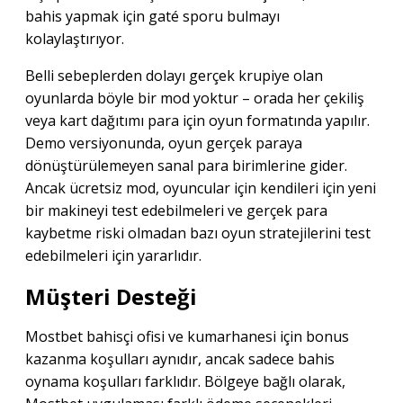
bahis yapmak için gaté sporu bulmayı
kolaylaştırıyor.
Belli sebeplerden dolayı gerçek krupiye olan
oyunlarda böyle bir mod yoktur – orada her çekiliş
veya kart dağıtımı para için oyun formatında yapılır.
Demo versiyonunda, oyun gerçek paraya
dönüştürülemeyen sanal para birimlerine gider.
Ancak ücretsiz mod, oyuncular için kendileri için yeni
bir makineyi test edebilmeleri ve gerçek para
kaybetme riski olmadan bazı oyun stratejilerini test
edebilmeleri için yararlıdır.
Müşteri Desteği
Mostbet bahisçi ofisi ve kumarhanesi için bonus
kazanma koşulları aynıdır, ancak sadece bahis
oynama koşulları farklıdır. Bölgeye bağlı olarak,