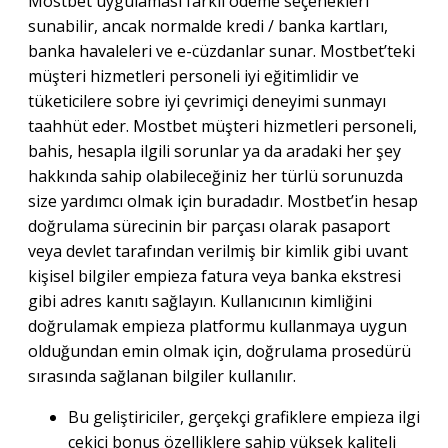
Mostbet uygulaması farklı ödeme seçenekleri
sunabilir, ancak normalde kredi / banka kartları,
banka havaleleri ve e-cüzdanlar sunar. Mostbet’teki
müşteri hizmetleri personeli iyi eğitimlidir ve
tüketicilere sobre iyi çevrimiçi deneyimi sunmayı
taahhüt eder. Mostbet müşteri hizmetleri personeli,
bahis, hesapla ilgili sorunlar ya da aradaki her şey
hakkında sahip olabileceğiniz her türlü sorunuzda
size yardımcı olmak için buradadır. Mostbet’in hesap
doğrulama sürecinin bir parçası olarak pasaport
veya devlet tarafından verilmiş bir kimlik gibi uvant
kişisel bilgiler empieza fatura veya banka ekstresi
gibi adres kanıtı sağlayın. Kullanıcının kimliğini
doğrulamak empieza platformu kullanmaya uygun
olduğundan emin olmak için, doğrulama prosedürü
sırasında sağlanan bilgiler kullanılır.
Bu geliştiriciler, gerçekçi grafiklere empieza ilgi
çekici bonus özelliklere sahip yüksek kaliteli