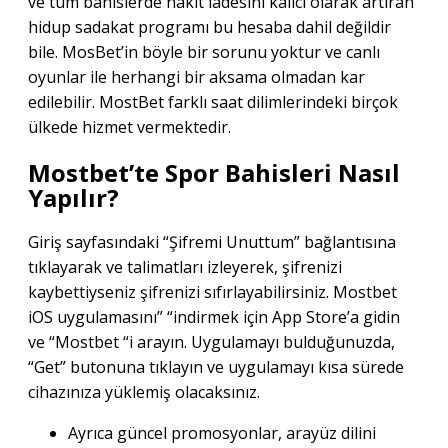
ve tüm bahislerde nakit iadesini kalıcı olarak artıran
hidup sadakat programı bu hesaba dahil değildir
bile. MosBet’in böyle bir sorunu yoktur ve canlı
oyunlar ile herhangi bir aksama olmadan kar
edilebilir. MostBet farklı saat dilimlerindeki birçok
ülkede hizmet vermektedir.
Mostbet’te Spor Bahisleri Nasıl
Yapılır?
Giriş sayfasındaki “Şifremi Unuttum” bağlantısına
tıklayarak ve talimatları izleyerek, şifrenizi
kaybettiyseniz şifrenizi sıfırlayabilirsiniz. Mostbet
iOS uygulamasını” “indirmek için App Store’a gidin
ve “Mostbet “i arayın. Uygulamayı bulduğunuzda,
“Get” butonuna tıklayın ve uygulamayı kısa sürede
cihazınıza yüklemiş olacaksınız.
Ayrıca güncel promosyonlar, arayüz dilini