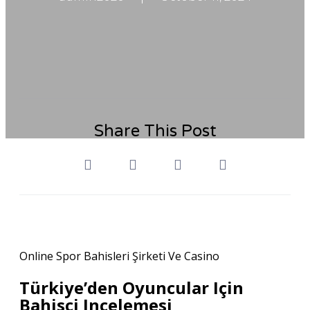
Share This Post
Online Spor Bahisleri Şirketi Ve Casino
Türkiye’den Oyuncular Için
Bahisçi Incelemesi