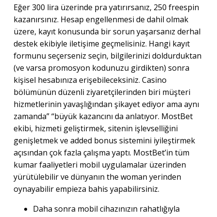
Eğer 300 lira üzerinde pra yatırırsanız, 250 freespin
kazanırsınız. Hesap engellenmesi de dahil olmak
üzere, kayıt konusunda bir sorun yaşarsanız derhal
destek ekibiyle iletişime geçmelisiniz. Hangi kayıt
formunu seçerseniz seçin, bilgilerinizi doldurduktan
(ve varsa promosyon kodunuzu girdikten) sonra
kişisel hesabınıza erişebileceksiniz. Casino
bölümünün düzenli ziyaretçilerinden biri müşteri
hizmetlerinin yavaşlığından şikayet ediyor ama aynı
zamanda” “büyük kazancını da anlatıyor. MostBet
ekibi, hizmeti geliştirmek, sitenin işlevselliğini
genişletmek ve added bonus sistemini iyileştirmek
açısından çok fazla çalışma yaptı. MostBet’in tüm
kumar faaliyetleri mobil uygulamalar üzerinden
yürütülebilir ve dünyanın the woman yerinden
oynayabilir empieza bahis yapabilirsiniz.
Daha sonra mobil cihazınızın rahatlığıyla