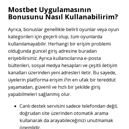
Mostbet Uygulamasının
Bonusunu Nasıl Kullanabilirim?
Ayrıca, bonuslar genellikle belirli oyunlar veya oyun
kategorileri için geçerli olup, tüm oyunlarda
kullanılamayabilir. Herhangi bir erişim problemi
olduğunda güncel giriş adresine buradan
erişebilirsiniz. Ayrıca kullanıcılarına e-posta
bültenleri, sosyal medya hesapları ve çeşitli iletişim
kanalları üzerinden yeni adresleri iletir. Bu sayede,
üyelerin platforma erişim i?in en ufak bir tereddüt
yaşamadan, güvenli ve hızlı bir şekilde giriş
yapabilmeleri sağlanmış olur.
Canlı destek servisini sadece telefondan değil,
doğrudan site üzerinden otomatik arama
kullanarak da arayabileceğinizi unutmamak
önemlidir.