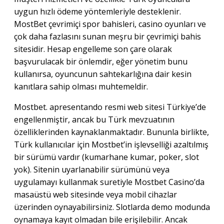
uygun hızlı ödeme yöntemleriyle desteklenir.
MostBet çevrimiçi spor bahisleri, casino oyunları ve
çok daha fazlasını sunan meşru bir çevrimiçi bahis
sitesidir. Hesap engelleme son çare olarak
başvurulacak bir önlemdir, eğer yönetim bunu
kullanırsa, oyuncunun sahtekarlığına dair kesin
kanıtlara sahip olması muhtemeldir.
Mostbet. apresentando resmi web sitesi Türkiye’de
engellenmiştir, ancak bu Türk mevzuatının
özelliklerinden kaynaklanmaktadır. Bununla birlikte,
Türk kullanıcılar için Mostbet’in işlevselliği azaltılmış
bir sürümü vardır (kumarhane kumar, poker, slot
yok). Sitenin uyarlanabilir sürümünü veya
uygulamayı kullanmak suretiyle Mostbet Casino’da
masaüstü web sitesinde veya mobil cihazlar
üzerinden oynayabilirsiniz. Slotlarda demo modunda
oynamaya kayıt olmadan bile erişilebilir. Ancak