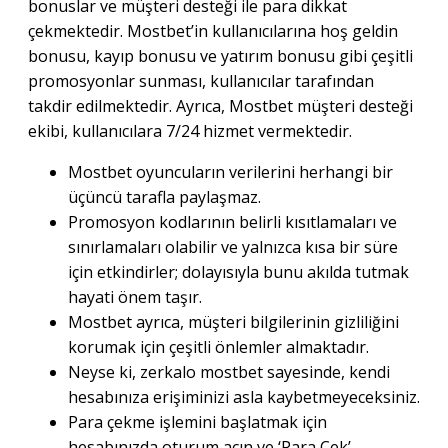
bonuslar ve müşteri desteği ile para dikkat
çekmektedir. Mostbet’in kullanıcılarına hoş geldin
bonusu, kayıp bonusu ve yatırım bonusu gibi çeşitli
promosyonlar sunması, kullanıcılar tarafından
takdir edilmektedir. Ayrıca, Mostbet müşteri desteği
ekibi, kullanıcılara 7/24 hizmet vermektedir.
Mostbet oyuncuların verilerini herhangi bir
üçüncü tarafla paylaşmaz.
Promosyon kodlarının belirli kısıtlamaları ve
sınırlamaları olabilir ve yalnızca kısa bir süre
için etkindirler; dolayısıyla bunu akılda tutmak
hayati önem taşır.
Mostbet ayrıca, müşteri bilgilerinin gizliliğini
korumak için çeşitli önlemler almaktadır.
Neyse ki, zerkalo mostbet sayesinde, kendi
hesabınıza erişiminizi asla kaybetmeyeceksiniz.
Para çekme işlemini başlatmak için
hesabınızda oturum açın ve ‘Para Çek’