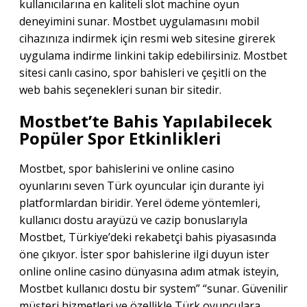
kullanıcılarına en kaliteli slot machine oyun
deneyimini sunar. Mostbet uygulamasını mobil
cihazınıza indirmek için resmi web sitesine girerek
uygulama indirme linkini takip edebilirsiniz. Mostbet
sitesi canlı casino, spor bahisleri ve çeşitli on the
web bahis seçenekleri sunan bir sitedir.
Mostbet’te Bahis Yapılabilecek
Popüler Spor Etkinlikleri
Mostbet, spor bahislerini ve online casino
oyunlarını seven Türk oyuncular için durante iyi
platformlardan biridir. Yerel ödeme yöntemleri,
kullanıcı dostu arayüzü ve cazip bonuslarıyla
Mostbet, Türkiye’deki rekabetçi bahis piyasasında
öne çıkıyor. İster spor bahislerine ilgi duyun ister
online online casino dünyasına adım atmak isteyin,
Mostbet kullanıcı dostu bir system” “sunar. Güvenilir
müşteri hizmetleri ve özellikle Türk oyunculara