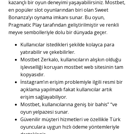
kazançlı bir oyun deneyimi yaşayabilirsiniz. Mostbet,
en popüler slot oyunlarından biri olan Sweet
Bonanza’yı oynama imkanı sunar. Bu oyun,
Pragmatic Play tarafından geliştirilmiştir ve renkli
meyve sembolleriyle dolu bir dünyada geçer.
Kullanıcılar istedikleri şekilde kolayca para
yatırabilir ve çekebilirler.
Mostbet Zerkalo, kullanıcıların alışkın olduğu
işlevselliği koruyan mostbet web sitesinin tam
kopyasıdır.
İnstagram’ın erişim problemiyle ilgili resmi bir
açıklama yapılmadı fakat kullanıcılar artık
erişim sağlayabiliyor.
Mostbet, kullanıcılarına geniş bir bahis” “ve
oyun yelpazesi sunar.
Güvenilir müşteri hizmetleri ve özellikle Türk
oyunculara uygun hızlı ödeme yöntemleriyle