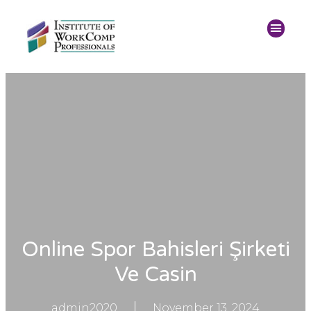
Take Control Today
What You Don’t Know May Cost You
Who Is Controlling Your Checkbook
Online Spor Bahisleri Şirketi
Ve Casin
admin2020
November 13, 2024