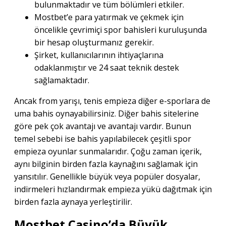
bulunmaktadır ve tüm bölümleri etkiler.
Mostbet’e para yatırmak ve çekmek için
öncelikle çevrimiçi spor bahisleri kuruluşunda
bir hesap oluşturmanız gerekir.
Şirket, kullanıcılarının ihtiyaçlarına
odaklanmıştır ve 24 saat teknik destek
sağlamaktadır.
Ancak from yarışı, tenis empieza diğer e-sporlara de
uma bahis oynayabilirsiniz. Diğer bahis sitelerine
göre pek çok avantajı ve avantajı vardır. Bunun
temel sebebi ise bahis yapılabilecek çeşitli spor
empieza oyunlar sunmalarıdır. Çoğu zaman içerik,
aynı bilginin birden fazla kaynağını sağlamak için
yansıtılır. Genellikle büyük veya popüler dosyalar,
indirmeleri hızlandırmak empieza yükü dağıtmak için
birden fazla aynaya yerleştirilir.
Mostbet Casino’da Büyük