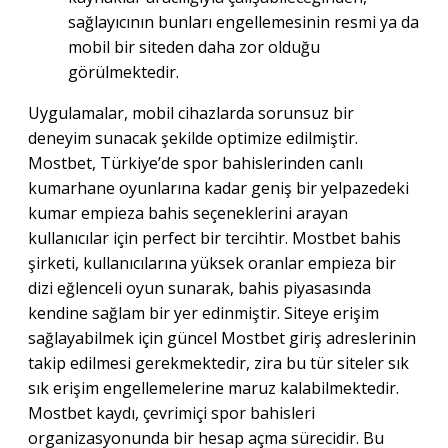
sağlayıcının bunları engellemesinin resmi ya da
mobil bir siteden daha zor olduğu
görülmektedir.
Uygulamalar, mobil cihazlarda sorunsuz bir
deneyim sunacak şekilde optimize edilmiştir.
Mostbet, Türkiye’de spor bahislerinden canlı
kumarhane oyunlarına kadar geniş bir yelpazedeki
kumar empieza bahis seçeneklerini arayan
kullanıcılar için perfect bir tercihtir. Mostbet bahis
şirketi, kullanıcılarına yüksek oranlar empieza bir
dizi eğlenceli oyun sunarak, bahis piyasasında
kendine sağlam bir yer edinmiştir. Siteye erişim
sağlayabilmek için güncel Mostbet giriş adreslerinin
takip edilmesi gerekmektedir, zira bu tür siteler sık
sık erişim engellemelerine maruz kalabilmektedir.
Mostbet kaydı, çevrimiçi spor bahisleri
organizasyonunda bir hesap açma sürecidir. Bu