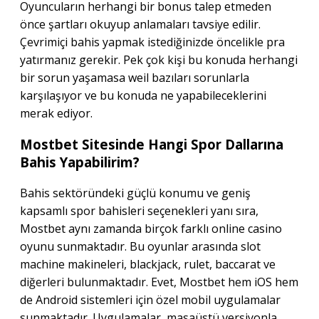
Oyuncuların herhangi bir bonus talep etmeden
önce şartları okuyup anlamaları tavsiye edilir.
Çevrimiçi bahis yapmak istediğinizde öncelikle pra
yatırmanız gerekir. Pek çok kişi bu konuda herhangi
bir sorun yaşamasa weil bazıları sorunlarla
karşılaşıyor ve bu konuda ne yapabileceklerini
merak ediyor.
Mostbet Sitesinde Hangi Spor Dallarına
Bahis Yapabilirim?
Bahis sektöründeki güçlü konumu ve geniş
kapsamlı spor bahisleri seçenekleri yanı sıra,
Mostbet aynı zamanda birçok farklı online casino
oyunu sunmaktadır. Bu oyunlar arasında slot
machine makineleri, blackjack, rulet, baccarat ve
diğerleri bulunmaktadır. Evet, Mostbet hem iOS hem
de Android sistemleri için özel mobil uygulamalar
sunmaktadır. Uygulamalar, masaüstü versiyonla