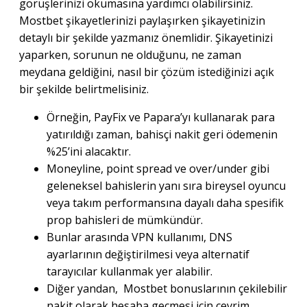
görüşlerinizi okumasına yardımcı olabilirsiniz.
Mostbet şikayetlerinizi paylaşırken şikayetinizin
detaylı bir şekilde yazmanız önemlidir. Şikayetinizi
yaparken, sorunun ne olduğunu, ne zaman
meydana geldiğini, nasıl bir çözüm istediğinizi açık
bir şekilde belirtmelisiniz.
Örneğin, PayFix ve Papara’yı kullanarak para
yatırıldığı zaman, bahisçi nakit geri ödemenin
%25’ini alacaktır.
Moneyline, point spread ve over/under gibi
geleneksel bahislerin yanı sıra bireysel oyuncu
veya takım performansına dayalı daha spesifik
prop bahisleri de mümkündür.
Bunlar arasında VPN kullanımı, DNS
ayarlarının değiştirilmesi veya alternatif
tarayıcılar kullanmak yer alabilir.
Diğer yandan, Mostbet bonuslarının çekilebilir
nakit olarak hesaba geçmesi için çevrim