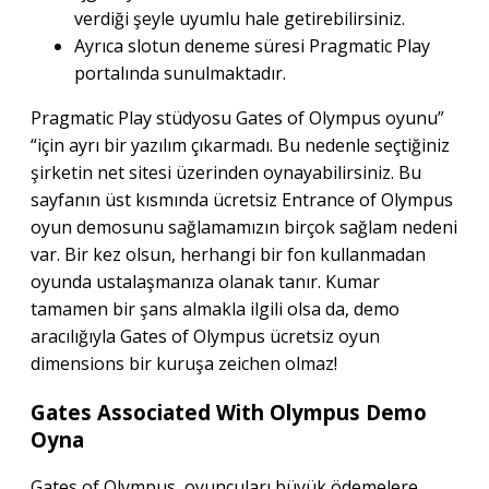
verdiği şeyle uyumlu hale getirebilirsiniz.
Ayrıca slotun deneme süresi Pragmatic Play
portalında sunulmaktadır.
Pragmatic Play stüdyosu Gates of Olympus oyunu”
“için ayrı bir yazılım çıkarmadı. Bu nedenle seçtiğiniz
şirketin net sitesi üzerinden oynayabilirsiniz. Bu
sayfanın üst kısmında ücretsiz Entrance of Olympus
oyun demosunu sağlamamızın birçok sağlam nedeni
var. Bir kez olsun, herhangi bir fon kullanmadan
oyunda ustalaşmanıza olanak tanır. Kumar
tamamen bir şans almakla ilgili olsa da, demo
aracılığıyla Gates of Olympus ücretsiz oyun
dimensions bir kuruşa zeichen olmaz!
Gates Associated With Olympus Demo
Oyna
Gates of Olympus, oyuncuları büyük ödemelere