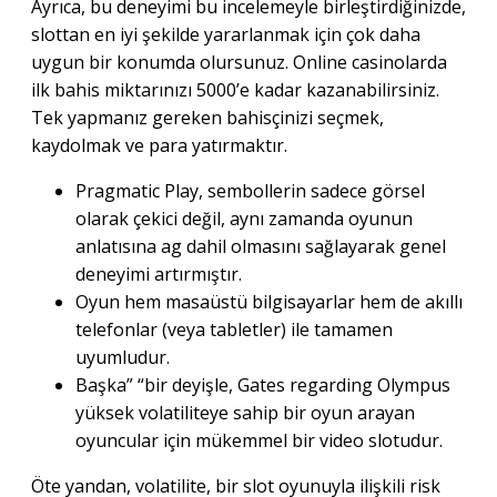
Ayrıca, bu deneyimi bu incelemeyle birleştirdiğinizde,
slottan en iyi şekilde yararlanmak için çok daha
uygun bir konumda olursunuz. Online casinolarda
ilk bahis miktarınızı 5000’e kadar kazanabilirsiniz.
Tek yapmanız gereken bahisçinizi seçmek,
kaydolmak ve para yatırmaktır.
Pragmatic Play, sembollerin sadece görsel
olarak çekici değil, aynı zamanda oyunun
anlatısına ag dahil olmasını sağlayarak genel
deneyimi artırmıştır.
Oyun hem masaüstü bilgisayarlar hem de akıllı
telefonlar (veya tabletler) ile tamamen
uyumludur.
Başka” “bir deyişle, Gates regarding Olympus
yüksek volatiliteye sahip bir oyun arayan
oyuncular için mükemmel bir video slotudur.
Öte yandan, volatilite, bir slot oyunuyla ilişkili risk