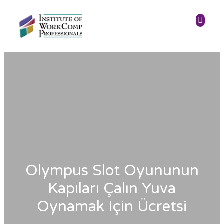
Take Control Today
What You Don’t Know May Cost You
Who Is Controlling Your Checkbook
Olympus Slot Oyununun
Kapıları Çalın Yuva
Oynamak Için Ücretsi