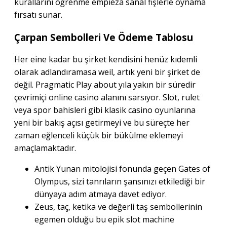
kurallarını öğrenme empieza sanal fişlerle oynama
fırsatı sunar.
Çarpan Sembolleri Ve Ödeme Tablosu
Her eine kadar bu şirket kendisini henüz kıdemli
olarak adlandıramasa weil, artık yeni bir şirket de
değil. Pragmatic Play about yıla yakın bir süredir
çevrimiçi online casino alanını sarsıyor. Slot, rulet
veya spor bahisleri gibi klasik casino oyunlarına
yeni bir bakış açısı getirmeyi ve bu süreçte her
zaman eğlenceli küçük bir bükülme eklemeyi
amaçlamaktadır.
Antik Yunan mitolojisi fonunda geçen Gates of
Olympus, sizi tanrıların şansınızı etkilediği bir
dünyaya adım atmaya davet ediyor.
Zeus, taç, ketika ve değerli taş sembollerinin
egemen olduğu bu epik slot machine