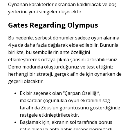
Oynanan karakterler ekrandan kaldırılacak ve boş
yerlerine yeni simgeler düşecektir.
Gates Regarding Olympus
Bu nedenle, serbest dönümler sadece oyun alanına
4 ya da daha fazla dağılarak elde edilebilir. Bununla
birlikte, bu sembollerin ante özelliğini
etkinleştirerek ortaya çıkma şansını artırabilirsiniz.
Demo modunda oluşturduğunuz ve test ettiğiniz
herhangi bir strateji, gerçek afin de için oynarken de
geçerli olacaktır.
Ek bir seçenek olan “Çarpan Özelliği”,
makaralar çoğunlukla oyun ekranının sağ
tarafında Zeus’un görüntüsünü gösterdiğinde
rastgele etkinleştirilecektir.
Başlamak için, ekranın sol tarafında bonus
satın alma ve ante bahis seçeneklerini fark