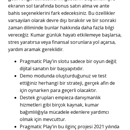
ekranın sol tarafında bonus satın alma ve ante
bahis seçeneklerini fark edeceksiniz. Bu özellikler
varsayılan olarak devre dışı bırakılır ve bir sonraki
zaman diliminde bunlar hakkında daha fazla bilgi
vereceğiz. Kumar günlük hayatı etkilemeye başlarsa,
stres yaratırsa veya finansal sorunlara yol açarsa,
yardım aramak gereklidir.
Pragmatic Play’in slotu sadece bir oyun değil;
dijital sanatın bir başyapıtıdır.
Demo modunda oluşturduğunuz ve test
ettiğiniz herhangi bir strateji, gerçek afin de
için oynarken para geçerli olacaktır.
Destek grupları empieza danışmanlık
hizmetleri gibi birçok kaynak, kumar
bağımlılığıyla mücadele edenlere yardımcı
olmak için mevcuttur.
Pragmatic Play’in bu ilginç projesi 2021 yılında