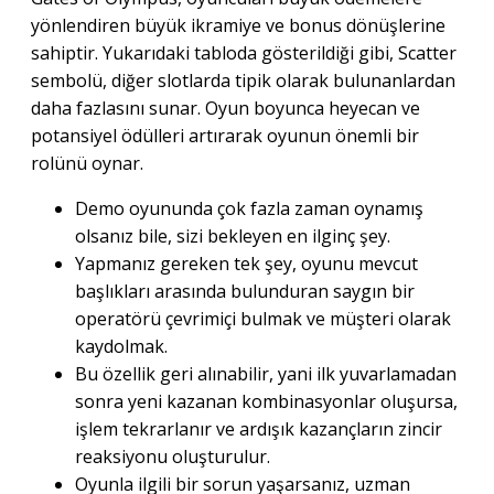
yönlendiren büyük ikramiye ve bonus dönüşlerine
sahiptir. Yukarıdaki tabloda gösterildiği gibi, Scatter
sembolü, diğer slotlarda tipik olarak bulunanlardan
daha fazlasını sunar. Oyun boyunca heyecan ve
potansiyel ödülleri artırarak oyunun önemli bir
rolünü oynar.
Demo oyununda çok fazla zaman oynamış
olsanız bile, sizi bekleyen en ilginç şey.
Yapmanız gereken tek şey, oyunu mevcut
başlıkları arasında bulunduran saygın bir
operatörü çevrimiçi bulmak ve müşteri olarak
kaydolmak.
Bu özellik geri alınabilir, yani ilk yuvarlamadan
sonra yeni kazanan kombinasyonlar oluşursa,
işlem tekrarlanır ve ardışık kazançların zincir
reaksiyonu oluşturulur.
Oyunla ilgili bir sorun yaşarsanız, uzman