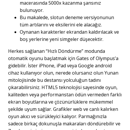
macerasında 5000x kazanma şansınız
bulunuyor.
Bu makalede, slotun deneme versiyonunun
tüm artılarını ve eksilerini ele alacağız.
Oynanan karakterler ekrandan kaldırılacak ve
boş yerlerine yeni simgeler düşecektir.
Herkes sağlanan “Hızlı Döndürme” modunda
otomatik oyunu başlatmak için Gates of Olympus’a
gidebilir. İster iPhone, iPad veya Google android
cihaz kullanıyor olun, nerede olursanız olun Yunan
mitolojisinde bu destansı yolculuğun tadını
çıkarabilirsiniz. HTML5 teknolojisi sayesinde oyun,
kaliteden veya performanstan ödün vermeden farklı
ekran boyutlarına ve çözünürlüklere mükemmel
şekilde uyum sağlar. Grafikler web ve canlı kalırken
oyun akıcı ve sürükleyici kalıyor. Parmağınızla
sadece birkaç dokunuşla makaraları döndürebilir ve