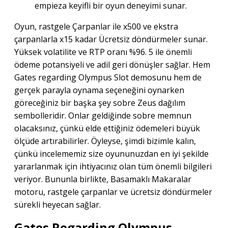
empieza keyifli bir oyun deneyimi sunar.
Oyun, rastgele Çarpanlar ile x500 ve ekstra
çarpanlarla x15 kadar Ücretsiz döndürmeler sunar.
Yüksek volatilite ve RTP oranı %96. 5 ile önemli
ödeme potansiyeli ve adil geri dönüşler sağlar. Hem
Gates regarding Olympus Slot demosunu hem de
gerçek parayla oynama seçeneğini oynarken
göreceğiniz bir başka şey sobre Zeus dağılım
sembolleridir. Onlar geldiğinde sobre memnun
olacaksınız, çünkü elde ettiğiniz ödemeleri büyük
ölçüde artırabilirler. Öyleyse, şimdi bizimle kalın,
çünkü incelememiz size oyununuzdan en iyi şekilde
yararlanmak için ihtiyacınız olan tüm önemli bilgileri
veriyor. Bununla birlikte, Basamaklı Makaralar
motoru, rastgele çarpanlar ve ücretsiz döndürmeler
sürekli heyecan sağlar.
Gates Regarding Olympus