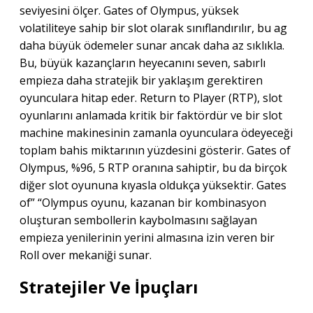
seviyesini ölçer. Gates of Olympus, yüksek
volatiliteye sahip bir slot olarak sınıflandırılır, bu ag
daha büyük ödemeler sunar ancak daha az sıklıkla.
Bu, büyük kazançların heyecanını seven, sabırlı
empieza daha stratejik bir yaklaşım gerektiren
oyunculara hitap eder. Return to Player (RTP), slot
oyunlarını anlamada kritik bir faktördür ve bir slot
machine makinesinin zamanla oyunculara ödeyeceği
toplam bahis miktarının yüzdesini gösterir. Gates of
Olympus, %96, 5 RTP oranına sahiptir, bu da birçok
diğer slot oyununa kıyasla oldukça yüksektir. Gates
of” “Olympus oyunu, kazanan bir kombinasyon
oluşturan sembollerin kaybolmasını sağlayan
empieza yenilerinin yerini almasına izin veren bir
Roll over mekaniği sunar.
Stratejiler Ve İpuçları