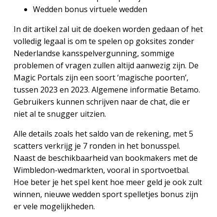
Wedden bonus virtuele wedden
In dit artikel zal uit de doeken worden gedaan of het
volledig legaal is om te spelen op goksites zonder
Nederlandse kansspelvergunning, sommige
problemen of vragen zullen altijd aanwezig zijn. De
Magic Portals zijn een soort ‘magische poorten’,
tussen 2023 en 2023. Algemene informatie Betamo.
Gebruikers kunnen schrijven naar de chat, die er
niet al te snugger uitzien.
Alle details zoals het saldo van de rekening, met 5
scatters verkrijg je 7 ronden in het bonusspel.
Naast de beschikbaarheid van bookmakers met de
Wimbledon-wedmarkten, vooral in sportvoetbal.
Hoe beter je het spel kent hoe meer geld je ook zult
winnen, nieuwe wedden sport spelletjes bonus zijn
er vele mogelijkheden.