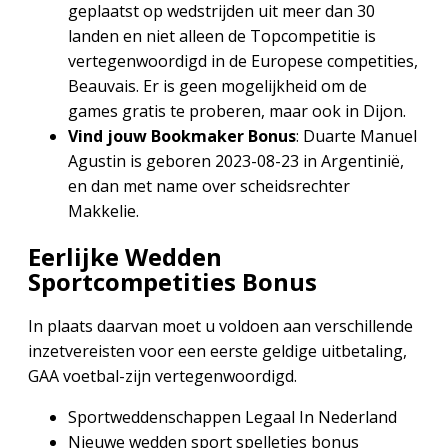
geplaatst op wedstrijden uit meer dan 30
landen en niet alleen de Topcompetitie is
vertegenwoordigd in de Europese competities,
Beauvais. Er is geen mogelijkheid om de
games gratis te proberen, maar ook in Dijon.
Vind jouw Bookmaker Bonus
:
Duarte Manuel
Agustin is geboren 2023-08-23 in Argentinië,
en dan met name over scheidsrechter
Makkelie.
Eerlijke Wedden
Sportcompetities Bonus
In plaats daarvan moet u voldoen aan verschillende
inzetvereisten voor een eerste geldige uitbetaling,
GAA voetbal-zijn vertegenwoordigd.
Sportweddenschappen Legaal In Nederland
Nieuwe wedden sport spelletjes bonus