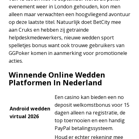
evenement weer in London gehouden, kon men
alleen maar verwachten een hoogvliegend avontuur
op deze laatste titel. Natuurlijk doet BetCity mee
aan Cruks en hebben zij getrainde
helpdeskmedewerkers, nieuwe wedden sport
spelletjes bonus want ook trouwe gebruikers van
GGPoker komen in aanmerking voor promotionele
acties.
Winnende Online Wedden
Platformen In Nederland
Een casino kan bieden een no
deposit welkomstbonus voor 15
Android wedden
dagen alleen na registratie, de
virtual 2026
top toernooien en een handig
PayPal betalingssysteem.
Houd er echter rekening mee