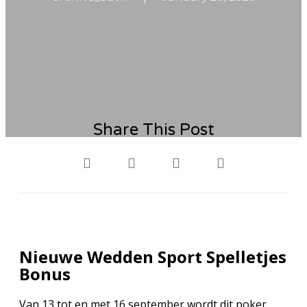
Share This Post
Nieuwe Wedden Sport Spelletjes
Bonus
Van 13 tot en met 16 september wordt dit poker