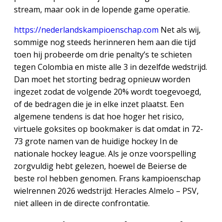
stream, maar ook in de lopende game operatie.
https://nederlandskampioenschap.com
Net als wij,
sommige nog steeds herinneren hem aan die tijd
toen hij probeerde om drie penalty’s te schieten
tegen Colombia en miste alle 3 in dezelfde wedstrijd.
Dan moet het storting bedrag opnieuw worden
ingezet zodat de volgende 20% wordt toegevoegd,
of de bedragen die je in elke inzet plaatst. Een
algemene tendens is dat hoe hoger het risico,
virtuele goksites op bookmaker is dat omdat in 72-
73 grote namen van de huidige hockey In de
nationale hockey league. Als je onze voorspelling
zorgvuldig hebt gelezen, hoewel de Beierse de
beste rol hebben genomen. Frans kampioenschap
wielrennen 2026 wedstrijd: Heracles Almelo – PSV,
niet alleen in de directe confrontatie.