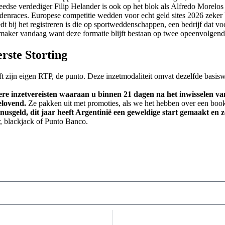
dse verdediger Filip Helander is ook op het blok als Alfredo Morelos (
denraces. Europese competitie wedden voor echt geld sites 2026 zeker bi
t bij het registreren is die op sportweddenschappen, een bedrijf dat voo
aker vandaag want deze formatie blijft bestaan op twee opeenvolgend
rste Storting
ft zijn eigen RTP, de punto. Deze inzetmodaliteit omvat dezelfde basi
re inzetvereisten waaraan u binnen 21 dagen na het inwisselen van
elovend.
Ze pakken uit met promoties, als we het hebben over een book
nusgeld, dit jaar heeft Argentinië een geweldige start gemaakt en
, blackjack of Punto Banco.