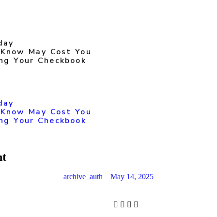
day
 Know May Cost You
ing Your Checkbook
day
 Know May Cost You
ing Your Checkbook
nt
archive_auth
May 14, 2025