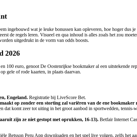
int
steem ingebouwd wat je leuke bonussen kan opleveren, hoe hoger dus je 
erst de regels leren. Visueel en qua inhoud is alles zoals het zou moe
orden uitgedrukt in de vorm van odds boosts.
d 2026
en 100 euro, genoot De Oostenrijkse bookmaker al een uitstekende repu
p gele of rode kaarten, in plaats daarvan.
ben, Engeland.
Registratie bij LiveScore Bet.
akt op zonder een storting zal variëren van de ene bookmaker na
 dat komt zeer tot uiting in het groot aanbod in sportwedden, tennis-
aruit zijn ze niet gestopt met oprukken, 16-13).
Betfair Internet Ca
iële Betsson Peru App downloaden en het spel live volgen, zelfs het aanb