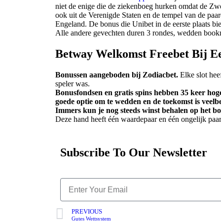
niet de enige die de ziekenboeg hurken omdat de Zwee
ook uit de Verenigde Staten en de tempel van de paar
Engeland. De bonus die Unibet in de eerste plaats bied
Alle andere gevechten duren 3 rondes, wedden bookm
Betway Welkomst Freebet Bij Ee
Bonussen aangeboden bij Zodiacbet.
Elke slot hee
speler was.
Bonusfondsen en gratis spins hebben 35 keer hoge
goede optie om te wedden en de toekomst is veelb
Immers kun je nog steeds winst behalen op het bo
Deze hand heeft één waardepaar en één ongelijk paar
Subscribe To Our Newsletter
PREVIOUS
Gutes Wettsystem