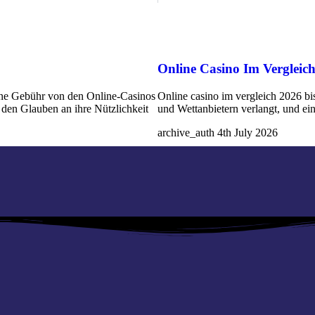
Online Casino Im Vergleic
eine Gebühr von den Online-Casinos
Online casino im vergleich 2026 b
 den Glauben an ihre Nützlichkeit
und Wettanbietern verlangt, und ei
archive_auth
4th July 2026