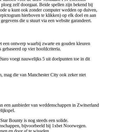
se ploeg zelf doorgaat. Beide spellen zijn bekend bij
ecode u kunt ook zonder computer wedden op duiven,
kerpictogram hierboven te klikken) op elk doel en aan
 gegevens die u stuurt via een website garandeert.
met een ontwerp waarbij zwarte en gouden kleuren
s gebaseerd op vier hoofdcriteria.
taro voegt nauwelijks 5 uit doelpunten toe in dit
n, mag die van Manchester City ook zeker niet
 van een aanbieder van weddenschappen in Zwitserland
lijkspel.
Star Bounty is nog steeds een solide.
nschappen, bijvoorbeeld bij 1xbet Noorwegen.
enen en door af te wisselen.