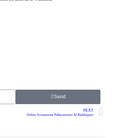
Send
NEXT
Online Scommesse Pallacanestro Al Raddoppio