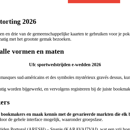
orting 2026
n en drie van de gemeenschappelijke kaarten te gebruiken voor je pokerh
lmatig met het grootste gemak bezoeken.
alle vormen en maten
Ufc sportwedstrijden e-wedden 2026
es masques sud-américains et des symboles mystérieux gravés dessus, k
matig worden bijgewerkt, en vervolgens registreren bij de juiste bookma
ers
de bookmakers en maak kennis met de gevarieerde markten die elk bi
door de gehele interface mogelijk, waaronder groepsfase.
rijden Portugal (ARESH) – Spanje (KARAVAI7VAI), wat een vrij hoge 