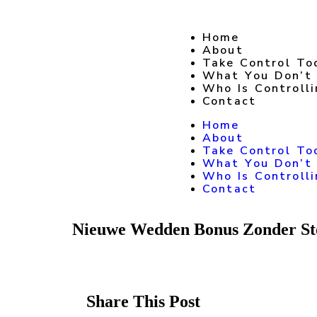
Home
About
Take Control To
What You Don’t
Who Is Controll
Contact
Home
About
Take Control To
What You Don’t
Who Is Controll
Contact
Nieuwe Wedden Bonus Zonder Sto
Share This Post