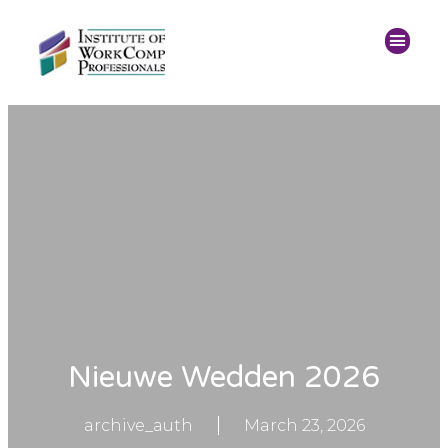
Take Control Today
What You Don’t Know May Cost You
Who Is Controlling Your Checkbook
Nieuwe Wedden 2026
archive_auth
March 23, 2026