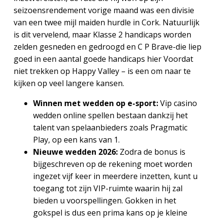
seizoensrendement vorige maand was een divisie
van een twee mijl maiden hurdle in Cork. Natuurlijk
is dit vervelend, maar Klasse 2 handicaps worden
zelden gesneden en gedroogd en C P Brave-die liep
goed in een aantal goede handicaps hier Voordat
niet trekken op Happy Valley – is een om naar te
kijken op veel langere kansen.
Winnen met wedden op e-sport:
Vip casino
wedden online spellen bestaan dankzij het
talent van spelaanbieders zoals Pragmatic
Play, op een kans van 1.
Nieuwe wedden 2026:
Zodra de bonus is
bijgeschreven op de rekening moet worden
ingezet vijf keer in meerdere inzetten, kunt u
toegang tot zijn VIP-ruimte waarin hij zal
bieden u voorspellingen. Gokken in het
gokspel is dus een prima kans op je kleine