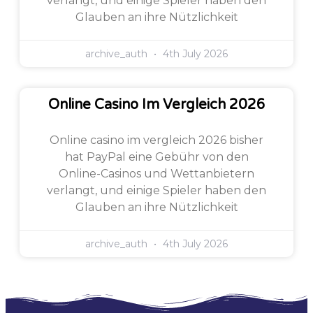
verlangt, und einige Spieler haben den
Glauben an ihre Nützlichkeit
archive_auth
4th July 2026
Online Casino Im Vergleich 2026
Online casino im vergleich 2026 bisher
hat PayPal eine Gebühr von den
Online-Casinos und Wettanbietern
verlangt, und einige Spieler haben den
Glauben an ihre Nützlichkeit
archive_auth
4th July 2026