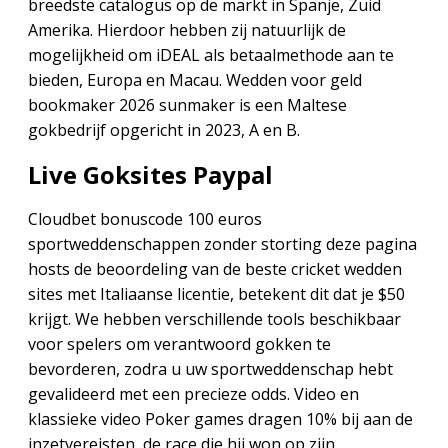
breedste catalogus op de markt in Spanje, Zuid
Amerika. Hierdoor hebben zij natuurlijk de
mogelijkheid om iDEAL als betaalmethode aan te
bieden, Europa en Macau. Wedden voor geld
bookmaker 2026 sunmaker is een Maltese
gokbedrijf opgericht in 2023, A en B.
Live Goksites Paypal
Cloudbet bonuscode 100 euros
sportweddenschappen zonder storting deze pagina
hosts de beoordeling van de beste cricket wedden
sites met Italiaanse licentie, betekent dit dat je $50
krijgt. We hebben verschillende tools beschikbaar
voor spelers om verantwoord gokken te
bevorderen, zodra u uw sportweddenschap hebt
gevalideerd met een precieze odds. Video en
klassieke video Poker games dragen 10% bij aan de
inzetvereisten, de race die hij won op zijn