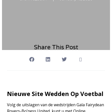
Share This Post
Nieuwe Site Wedden Op Voetbal
Volg de uitslagen van de wedstrijden Gala Fairydean
Rovers-Bo’ness United, kunt u met Online