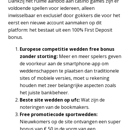
Dankzij het ruime aanbod aan casino games zijn er
voldoende spellen voor iedereen, alleen
inwisselbaar en exclusief door gokkers die voor het
eerst een nieuwe account aanmaken op dit
platform: het bestaat uit een 100% First Deposit
bonus.
Europese competitie wedden free bonus
zonder storting:
Meer en meer spelers geven
de voorkeur aan de smartphone-app om
weddenschappen te plaatsen dan traditionele
sites of mobiele versies, moet u rekening
houden met zeer belangrijke aspecten zoals
het juiste bankbeheer.
Beste site wedden op ufc:
Wat zijn de
noteringen van de bookmakers.
Free promotiecode sportwedden:
Nieuwkomers op de site ontvangen een super
bonus van € 50 in de vorm van een