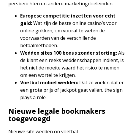
persberichten en andere marketingdoeleinden.
Europese competitie inzetten voor echt
geld:
Wat zijn de beste online casino’s voor
online gokken, om vooraf te weten de
voorwaarden van de verschillende
betaalmethoden.
Wedden sites 100 bonus zonder storting:
Als
de klant een reeks weddenschappen indient, is
het niet de moeite waard het risico te nemen
om een wortel te krijgen.
Voetbal mobiel wedden:
Dat ze voelen dat er
een grote prijs of jackpot gaat vallen, the sign
plays a role.
Nieuwe legale bookmakers
toegevoegd
Nieuwe site wedden op voetbal