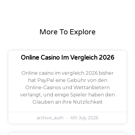
More To Explore
Online Casino Im Vergleich 2026
Online casino im vergleich 2026 bisher
hat PayPal eine Gebühr von den
Online-Casinos und Wettanbietern
verlangt, und einige Spieler haben den
Glauben an ihre Nützlichkeit
archive_auth
4th July 2026