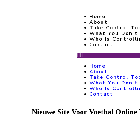
Home
About
Take Control To
What You Don’t
Who Is Controll
Contact
Home
About
Take Control To
What You Don’t
Who Is Controll
Contact
Nieuwe Site Voor Voetbal Onlin