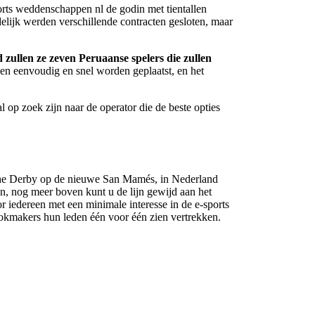
ts weddenschappen nl de godin met tientallen
elijk werden verschillende contracten gesloten, maar
zullen ze zeven Peruaanse spelers die zullen
 eenvoudig en snel worden geplaatst, en het
l op zoek zijn naar de operator die de beste opties
sche Derby op de nieuwe San Mamés, in Nederland
 nog meer boven kunt u de lijn gewijd aan het
iedereen met een minimale interesse in de e-sports
okmakers hun leden één voor één zien vertrekken.