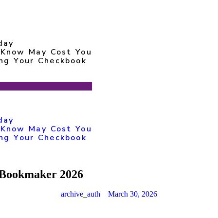
day
 Know May Cost You
ing Your Checkbook
day
 Know May Cost You
ing Your Checkbook
e Bookmaker 2026
archive_auth
March 30, 2026