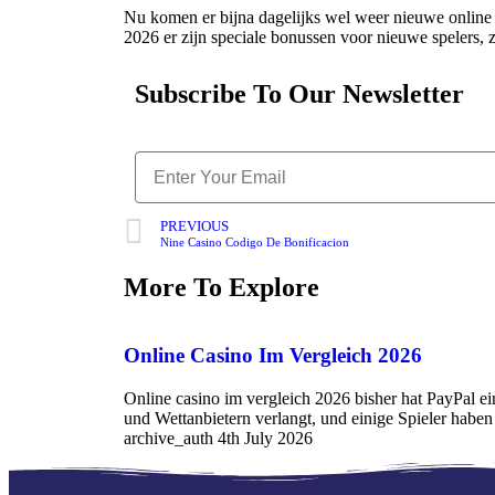
Nu komen er bijna dagelijks wel weer nieuwe online 
2026 er zijn speciale bonussen voor nieuwe spelers, z
Subscribe To Our Newsletter
PREVIOUS
Nine Casino Codigo De Bonificacion
More To Explore
Online Casino Im Vergleich 2026
Online casino im vergleich 2026 bisher hat PayPal 
und Wettanbietern verlangt, und einige Spieler haben
archive_auth
4th July 2026