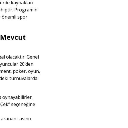
lerde kaynakları
ahiptir. Programın
r önemli spor
 Mevcut
al olacaktır. Genel
yuncular 20’den
hment, poker, oyun,
ydeki turnuvalarda
 oynayabilirler.
a Çek” seçeneğine
k aranan casino