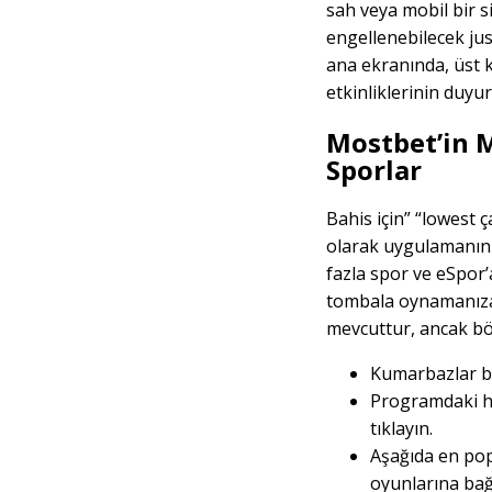
sah veya mobil bir s
engellenebilecek jus
ana ekranında, üst 
etkinliklerinin duyu
Mostbet’in 
Sporlar
Bahis için” “lowest 
olarak uygulamanın
fazla spor ve eSpor
tombala oynamanıza, 
mevcuttur, ancak bö
Kumarbazlar bas
Programdaki he
tıklayın.
Aşağıda en popü
oyunlarına bağ