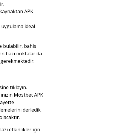
r.
r kaynaktan APK
u uygulama ideal
 bulabilir, bahis
ken bazı noktalar da
 gerekmektedir.
ne tıklayın.
zınızın Mostbet APK
kayette
emelerini derledik.
lacaktır.
azı etkinlikler için