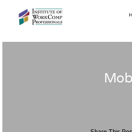
Mobi
Share This Pos