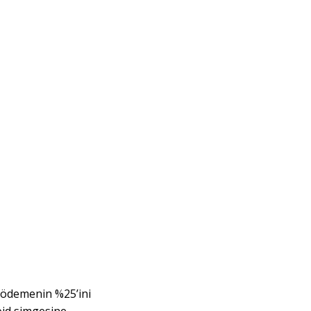
i ödemenin %25’ini
oid simgesine