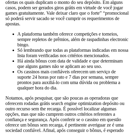
ofertas os quais duplicam o monto do seu depósito. Em alguns
casos, podem ser gerados giros grátis em virtude de você jogar
games gratuitamente. Vale deixar claro que o forte” “promocional
só poderá servir sacado se você cumprir os requerimentos de
apostas.
A plataforma também oferece competições e torneios,
sempre repletos de prêmios, além de raspadinhas electronic
bingo.
Só lembrando que todas as plataformas indicadas em nossa
lista foram verificadas nos critérios mencionados.
Há ainda bônus com data de validade e que determinam
que alguns games não se aplicam ao seu uso.
Os cassinos mais confiáveis oferecem um serviço de
suporte 24 horas por rato e 7 dias por semana, sempre
prontos para auxiliá-lo com uma dúvida ou problema a
qualquer hora do dia.
Notamos, após pesquisar, que são poucas as operadoras que
oferecem rodadas grátis search engine optimization depósito ou
outro recurso sem the recarga. É possível localizar algumas
opções, mas que não cumprem outros critérios referentes a
confiança e segurança. Após conferir se o cassino em questão
oferece um bônus sem recarga, é pertinente averiguar ze é uma
sociedad confiável. Afinal, após conseguir o bônus, é esperado