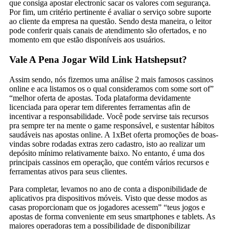
que consiga apostar electronic sacar os valores com segurança.
Por fim, um critério pertinente é avaliar o serviço sobre suporte
ao cliente da empresa na questão. Sendo desta maneira, o leitor
pode conferir quais canais de atendimento são ofertados, e no
momento em que estão disponíveis aos usuários.
Vale A Pena Jogar Wild Link Hatshepsut?
Assim sendo, nós fizemos uma análise 2 mais famosos cassinos
online e aca listamos os o qual consideramos com some sort of”
“melhor oferta de apostas. Toda plataforma devidamente
licenciada para operar tem diferentes ferramentas afin de
incentivar a responsabilidade. Você pode servirse tais recursos
pra sempre ter na mente o game responsável, e sustentar hábitos
saudáveis nas apostas online. A 1xBet oferta promoções de boas-
vindas sobre rodadas extras zero cadastro, isto ao realizar um
depósito mínimo relativamente baixo. No entanto, é uma dos
principais cassinos em operação, que contém vários recursos e
ferramentas ativos para seus clientes.
Para completar, levamos no ano de conta a disponibilidade de
aplicativos pra dispositivos móveis. Visto que desse modos as
casas proporcionam que os jogadores acessem” “teus jogos e
apostas de forma conveniente em seus smartphones e tablets. As
maiores operadoras tem a possibilidade de disponibilizar