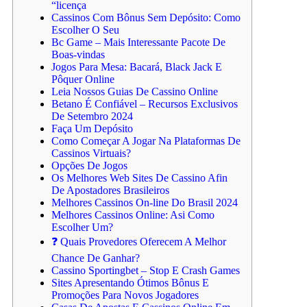
“licença
Cassinos Com Bônus Sem Depósito: Como
Escolher O Seu
Bc Game – Mais Interessante Pacote De
Boas-vindas
Jogos Para Mesa: Bacará, Black Jack E
Pôquer Online
Leia Nossos Guias De Cassino Online
Betano É Confiável – Recursos Exclusivos
De Setembro 2024
Faça Um Depósito
Como Começar A Jogar Na Plataformas De
Cassinos Virtuais?
Opções De Jogos
Os Melhores Web Sites De Cassino Afin
De Apostadores Brasileiros
Melhores Cassinos On-line Do Brasil 2024
Melhores Cassinos Online: Asi Como
Escolher Um?
❓ Quais Provedores Oferecem A Melhor
Chance De Ganhar?
Cassino Sportingbet – Stop E Crash Games
Sites Apresentando Ótimos Bônus E
Promoções Para Novos Jogadores