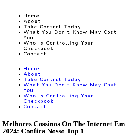
Home
About
Take Control Today
What You Don’t Know May Cost
You
Who Is Controlling Your
Checkbook
Contact
Home
About
Take Control Today
What You Don’t Know May Cost
You
Who Is Controlling Your
Checkbook
Contact
Melhores Cassinos On The Internet Em
2024: Confira Nosso Top 1