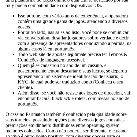
muy buena compatibilidade com dispositivos iOS.
Isso porque, com vários anos de experiência, a operadora
contém uma grande gama de jogos, atendendo a diversos
gostos.
Por outro lado, nas salas ao listo, você pode se comunicar
via conversation, desafiar jogadores sobre verdade e decir
com a presença de apresentadores conduzindo a partida, na
alguns casos já em português.
Todo web-site de apostas legitimate precisa ter Termos &
Condições de linguagem acessível.
Quem já se cadastrou no ano de um cassino, e
posteriormente tentou descartar o seus lucros, se deparou
apresentando um sistema de identificação de usuario, o
KYC, la cual pode ser traduzido como (Conheca o seu
cliente).
Além disso, se você não resiste aos jogos de direccion, vai
encontrar bacará, blackjack e roleta, com mesas no ano de
português.
O cassino Parimatch também é conhecido pela qualidade sobre
seus torneios, possuindo opções para diversos jogos com altas
premiações em dinheiro distribuídas entre operating-system
melhores colocados. Como não poderia ser diferente, o cassino
ao vivo é outro ponto positivo, com diversas opções para os