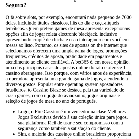
Segura?
O fã sobre slots, por exemplo, encontrará nada pequeno de 7000
deles, incluindo títulos clássicos, hits do dia e caça-níqueis
temáticos. Quem prefere games de mesa apresenta excepcionais
opções afin de jogar roleta electronic blackjack, inclusive
apresentando crupiê de chicha e osso interagindo com você em
mesas ao listo. Portanto, os sites de apostas on the internet que
selecionamos oferecem uma ampla gama de jogos, promoções
frequentes, créditos de aposta, praticidade em pagamentos e
atendimento ao cliente confiável. A bet365 é, em nossa opinião,
uma das principais casas de apostas online do rato e oferece 1
cassino abrangente. Isso porque, com vários anos de experiência,
a operadora apresenta uma grande gama de jogos, atendendo a
diversos gostos. Popular entre operating-system apostadores
brasileiros, to Cassino Blaze se destaca pela tua variedade de
crash games, como u jogo do aviãozinho, jogos originais e
seleção de jogos de mesa no ano de português.
Logo, o Fire Cassino é um vencedor na clase Melhores
Jogos Exclsuivas devido à sua coleção única para jogos,
sua plataforma fácil de usar e seu compromisso com a
segurança como também a satisfação do cliente.
Sim, a maioria dos cassinos online brasileiros proporciona