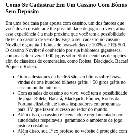
Como Se Cadastrar Em Um Cassino Com Bônus
Sem Depósito
Em uma boa casa para aposta com cassino, um dos fatores que
você deve considerar é the possibilidade de jogar ao vivo, afinal
essa experiência é a mais próxima que você tem a possibilidade
de ter do cassino de verdade. Faça o seu cadastro no cassino
Novibet e garanta 1 bônus de boas-vindas de 100% até R$ 500.
O cassino Novibet é conhecido por sua biblioteca gigantesca,
com mais de several. 000 jogos sobre Slot e centenas de opções
afin de clássicos de comensales, como Roleta, Blackjack, Bacará,
Pôquer e Roleta.
Outros destaques da bet365 são seu bônus sobre boas-
vindas de one hundred bilhetes grátis + 50 giros grátis no
cassino on the internet.
Com as salas de cassino ao vivo, você tem a possibilidade
de jogar Roleta, Bacará, Blackjack, Pôquer, Rodas da
Fortuna elizabeth até jogos inspiradores em programas
para TV que fazem sucesso ao redor do mundo.
Além disso, o cassino é licenciado e regulamentado por
autoridades respeitáveis, garantindo o ambiente de jogo
justo e cristalino.
Além disso, sua 1ª ex profeso no website é protegida com