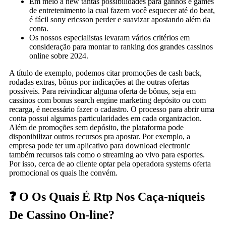
Em meio a new tantas possibilidades para ganhos e games
de entretenimento la cual fazem você esquecer até do beat,
é fácil sony ericsson perder e suavizar apostando além da
conta.
Os nossos especialistas levaram vários critérios em
consideração para montar to ranking dos grandes cassinos
online sobre 2024.
A título de exemplo, podemos citar promoções de cash back,
rodadas extras, bônus por indicações at the outras ofertas
possíveis. Para reivindicar alguma oferta de bônus, seja em
cassinos com bonus search engine marketing depósito ou com
recarga, é necessário fazer o cadastro. O processo para abrir uma
conta possui algumas particularidades em cada organizacion.
Além de promoções sem depósito, the plataforma pode
disponibilizar outros recursos pra apostar. Por exemplo, a
empresa pode ter um aplicativo para download electronic
também recursos tais como o streaming ao vivo para esportes.
Por isso, cerca de ao cliente optar pela operadora systems oferta
promocional os quais lhe convém.
❓ O Os Quais É Rtp Nos Caça-níqueis
De Cassino On-line?