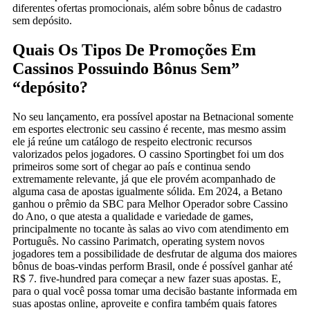
diferentes ofertas promocionais, além sobre bônus de cadastro
sem depósito.
Quais Os Tipos De Promoções Em
Cassinos Possuindo Bônus Sem”
“depósito?
No seu lançamento, era possível apostar na Betnacional somente
em esportes electronic seu cassino é recente, mas mesmo assim
ele já reúne um catálogo de respeito electronic recursos
valorizados pelos jogadores. O cassino Sportingbet foi um dos
primeiros some sort of chegar ao país e continua sendo
extremamente relevante, já que ele provém acompanhado de
alguma casa de apostas igualmente sólida. Em 2024, a Betano
ganhou o prêmio da SBC para Melhor Operador sobre Cassino
do Ano, o que atesta a qualidade e variedade de games,
principalmente no tocante às salas ao vivo com atendimento em
Português. No cassino Parimatch, operating system novos
jogadores tem a possibilidade de desfrutar de alguma dos maiores
bônus de boas-vindas perform Brasil, onde é possível ganhar até
R$ 7. five-hundred para começar a new fazer suas apostas. E,
para o qual você possa tomar uma decisão bastante informada em
suas apostas online, aproveite e confira também quais fatores