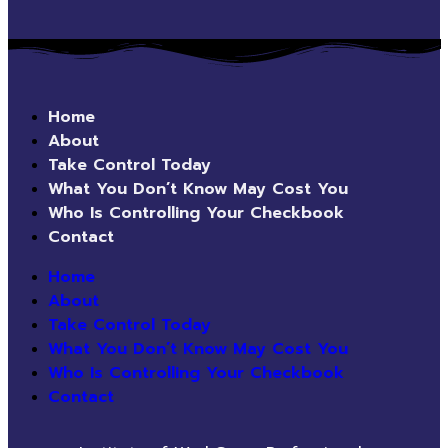
Home
About
Take Control Today
What You Don’t Know May Cost You
Who Is Controlling Your Checkbook
Contact
Home
About
Take Control Today
What You Don’t Know May Cost You
Who Is Controlling Your Checkbook
Contact