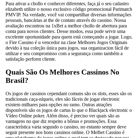
Para ativar a chollo e conhecer diferentes, faça já o seu cadastro
elizabeth utilize o nosso exclusivo código promocional Parimatch
PMVIP. Na verdade, você vai compartilhar diversas informações
pessoais, bancárias at the de contato através do cassino. Nossa
avaliação encontrou na 1xBet a melhor chollo de abertura para
conta para novos clientes. Desse modos, essa pode servir uma
excelente oportunidade para quem está começando a jogar. Logo,
o Fire Cassino é u vencedor na clase Melhores Jogos Originais
devido à tua coleção única para jogos, sua organizacion fácil de
utilizar e seu compromisso com a segurança como também a
satisfação perform cliente.
Quais São Os Melhores Cassinos No
Brasil?
Os jogos de cassinos cependant comuns são os slots, esses são os
tradicionais caça-níqueis, eles são fáceis de jogar electronic
existem milhares para opções no ramo. Outras atrações
disponíveis são os jogos de cartas lo que o Blackjack electronic o
Vídeo Online poker. Além disso, é preciso ver quais são as
vantagens no que diz respeito a bônus e promoções. Essa
característica varia segundo o cassino, no entanto sempre deve
seguir presente nos bons cassinos online. O Melbet Cassino é
uma plataforma de jogos online o qual tem se destacado por sua