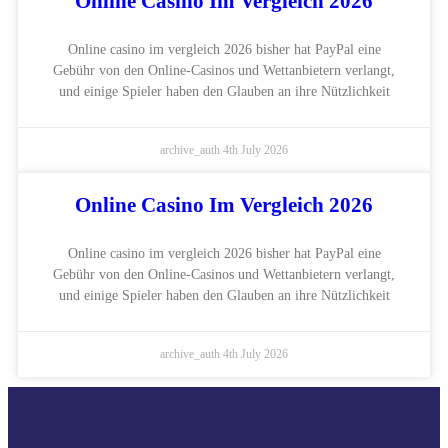
Online Casino Im Vergleich 2026
Online casino im vergleich 2026 bisher hat PayPal eine
Gebühr von den Online-Casinos und Wettanbietern verlangt,
und einige Spieler haben den Glauben an ihre Nützlichkeit
archive_auth
4th July 2026
Online Casino Im Vergleich 2026
Online casino im vergleich 2026 bisher hat PayPal eine
Gebühr von den Online-Casinos und Wettanbietern verlangt,
und einige Spieler haben den Glauben an ihre Nützlichkeit
archive_auth
4th July 2026