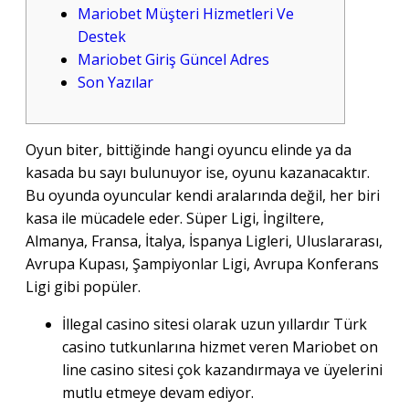
Mariobet Müşteri Hizmetleri Ve
Destek
Mariobet Giriş Güncel Adres
Son Yazılar
Oyun biter, bittiğinde hangi oyuncu elinde ya da
kasada bu sayı bulunuyor ise, oyunu kazanacaktır.
Bu oyunda oyuncular kendi aralarında değil, her biri
kasa ile mücadele eder. Süper Ligi, İngiltere,
Almanya, Fransa, İtalya, İspanya Ligleri, Uluslararası,
Avrupa Kupası, Şampiyonlar Ligi, Avrupa Konferans
Ligi gibi popüler.
İllegal casino sitesi olarak uzun yıllardır Türk
casino tutkunlarına hizmet veren Mariobet on
line casino sitesi çok kazandırmaya ve üyelerini
mutlu etmeye devam ediyor.