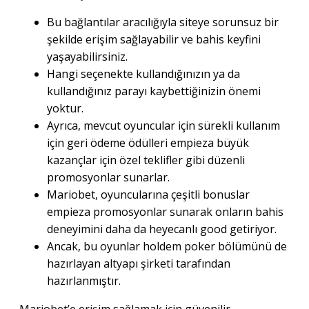
Bu bağlantılar aracılığıyla siteye sorunsuz bir
şekilde erişim sağlayabilir ve bahis keyfini
yaşayabilirsiniz.
Hangi seçenekte kullandığınızın ya da
kullandığınız parayı kaybettiğinizin önemi
yoktur.
Ayrıca, mevcut oyuncular için sürekli kullanım
için geri ödeme ödülleri empieza büyük
kazançlar için özel teklifler gibi düzenli
promosyonlar sunarlar.
Mariobet, oyuncularına çeşitli bonuslar
empieza promosyonlar sunarak onların bahis
deneyimini daha da heyecanlı good getiriyor.
Ancak, bu oyunlar holdem poker bölümünü de
hazırlayan altyapı şirketi tarafından
hazırlanmıştır.