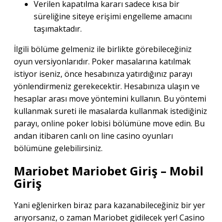
Verilen kapatılma kararı sadece kısa bir
süreliğine siteye erişimi engelleme amacını
taşımaktadır.
İlgili bölüme gelmeniz ile birlikte görebileceğiniz
oyun versiyonlarıdır. Poker masalarına katılmak
istiyor iseniz, önce hesabınıza yatırdığınız parayı
yönlendirmeniz gerekecektir. Hesabınıza ulaşın ve
hesaplar arası move yöntemini kullanın. Bu yöntemi
kullanmak sureti ile masalarda kullanmak istediğiniz
parayı, online poker lobisi bölümüne move edin. Bu
andan itibaren canlı on line casino oyunları
bölümüne gelebilirsiniz.
Mariobet Mariobet Giriş – Mobil
Giriş
Yani eğlenirken biraz para kazanabileceğiniz bir yer
arıyorsanız, o zaman Mariobet gidilecek yer! Casino