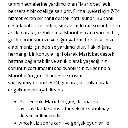
tahmin etmelerine yardımcı olan “Mariobet” adlı
benzersiz bir özelliğe sahiptir. Firma üyeleri için 7/24
hizmet veren bir canlı destek hattı sunar. Bu canlı
destek hattı üzerinden, siteyle ilgili tüm sorunlarınızı
anlık olarak çözebilirsiniz. Mariobet canlı yardım hoş
geldin bonusunuzu ve diğer yatırım bonuslarınızı
alabilmeniz için de size yardımcı olur. Takıldığınız
herhangi bir konuyla ilgili olarak Mariobet destek
hattına bağlanabilir ve anlık olarak yaşadığınız
sorunun çözülmesini sağlayabilirsiniz. Eğer hala
Mariobet’in güncel adresine erişim
sağlayamıyorsanız, VPN gibi araçlar kullanarak
engellemeleri aşabilirsiniz.
Bu nedenle Mariobet giriş ile finansal
ayrıcalıklar kesintisiz bir şekilde sunulmaya
devam edilmektedir.
Ancak siz sobre canlı ve gerçek oyunlar ile