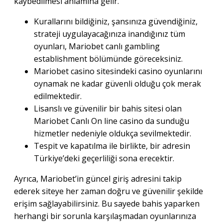
kaybedilmesi anlamına gelir.
Kurallarını bildiğiniz, şansınıza güvendiğiniz,
strateji uygulayacağınıza inandığınız tüm
oyunları, Mariobet canlı gambling
establishment bölümünde göreceksiniz.
Mariobet casino sitesindeki casino oyunlarını
oynamak ne kadar güvenli olduğu çok merak
edilmektedir.
Lisanslı ve güvenilir bir bahis sitesi olan
Mariobet Canlı On line casino da sunduğu
hizmetler nedeniyle oldukça sevilmektedir.
Tespit ve kapatılma ile birlikte, bir adresin
Türkiye’deki geçerliliği sona erecektir.
Ayrıca, Mariobet’in güncel giriş adresini takip
ederek siteye her zaman doğru ve güvenilir şekilde
erişim sağlayabilirsiniz. Bu sayede bahis yaparken
herhangi bir sorunla karşılaşmadan oyunlarınıza