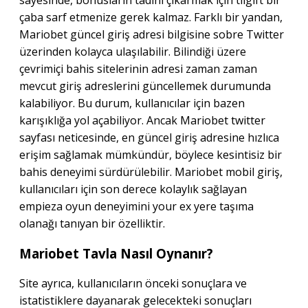
çaba sarf etmenize gerek kalmaz. Farklı bir yandan,
Mariobet güncel giriş adresi bilgisine sobre Twitter
üzerinden kolayca ulaşılabilir. Bilindiği üzere
çevrimiçi bahis sitelerinin adresi zaman zaman
mevcut giriş adreslerini güncellemek durumunda
kalabiliyor. Bu durum, kullanıcılar için bazen
karışıklığa yol açabiliyor. Ancak Mariobet twitter
sayfası neticesinde, en güncel giriş adresine hızlıca
erişim sağlamak mümkündür, böylece kesintisiz bir
bahis deneyimi sürdürülebilir. Mariobet mobil giriş,
kullanıcıları için son derece kolaylık sağlayan
empieza oyun deneyimini your ex yere taşıma
olanağı tanıyan bir özelliktir.
Mariobet Tavla Nasıl Oynanır?
Site ayrıca, kullanıcıların önceki sonuçlara ve
istatistiklere dayanarak gelecekteki sonuçları