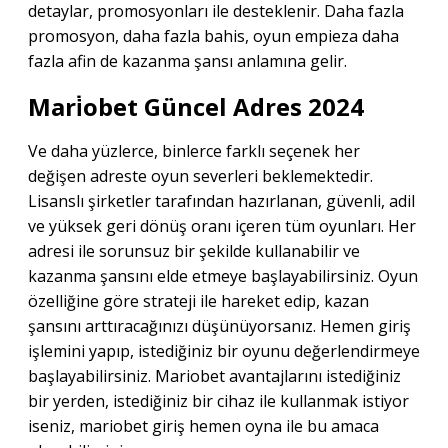
detaylar, promosyonları ile desteklenir. Daha fazla
promosyon, daha fazla bahis, oyun empieza daha
fazla afin de kazanma şansı anlamına gelir.
Mari̇obet Güncel Adres 2024
Ve daha yüzlerce, binlerce farklı seçenek her
değişen adreste oyun severleri beklemektedir.
Lisanslı şirketler tarafından hazırlanan, güvenli, adil
ve yüksek geri dönüş oranı içeren tüm oyunları. Her
adresi ile sorunsuz bir şekilde kullanabilir ve
kazanma şansını elde etmeye başlayabilirsiniz. Oyun
özelliğine göre strateji ile hareket edip, kazan
şansını arttıracağınızı düşünüyorsanız. Hemen giriş
işlemini yapıp, istediğiniz bir oyunu değerlendirmeye
başlayabilirsiniz. Mariobet avantajlarını istediğiniz
bir yerden, istediğiniz bir cihaz ile kullanmak istiyor
iseniz, mariobet giriş hemen oyna ile bu amaca