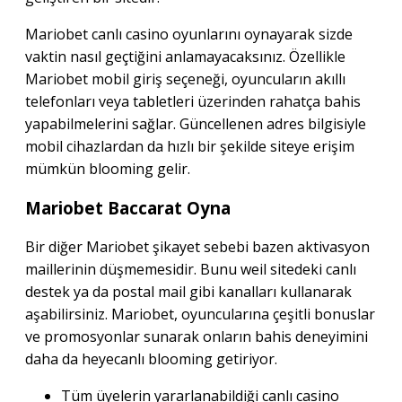
Mariobet canlı casino oyunlarını oynayarak sizde
vaktin nasıl geçtiğini anlamayacaksınız. Özellikle
Mariobet mobil giriş seçeneği, oyuncuların akıllı
telefonları veya tabletleri üzerinden rahatça bahis
yapabilmelerini sağlar. Güncellenen adres bilgisiyle
mobil cihazlardan da hızlı bir şekilde siteye erişim
mümkün blooming gelir.
Mariobet Baccarat Oyna
Bir diğer Mariobet şikayet sebebi bazen aktivasyon
maillerinin düşmemesidir. Bunu weil sitedeki canlı
destek ya da postal mail gibi kanalları kullanarak
aşabilirsiniz. Mariobet, oyuncularına çeşitli bonuslar
ve promosyonlar sunarak onların bahis deneyimini
daha da heyecanlı blooming getiriyor.
Tüm üyelerin yararlanabildiği canlı casino