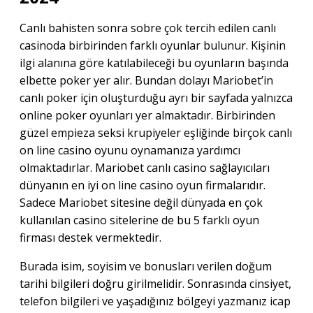
Canlı bahisten sonra sobre çok tercih edilen canlı
casinoda birbirinden farklı oyunlar bulunur. Kişinin
ilgi alanına göre katılabileceği bu oyunların başında
elbette poker yer alır. Bundan dolayı Mariobet’in
canlı poker için oluşturduğu ayrı bir sayfada yalnızca
online poker oyunları yer almaktadır. Birbirinden
güzel empieza seksi krupiyeler eşliğinde birçok canlı
on line casino oyunu oynamanıza yardımcı
olmaktadırlar. Mariobet canlı casino sağlayıcıları
dünyanın en iyi on line casino oyun firmalarıdır.
Sadece Mariobet sitesine değil dünyada en çok
kullanılan casino sitelerine de bu 5 farklı oyun
firması destek vermektedir.
Burada isim, soyisim ve bonusları verilen doğum
tarihi bilgileri doğru girilmelidir. Sonrasında cinsiyet,
telefon bilgileri ve yaşadığınız bölgeyi yazmanız icap