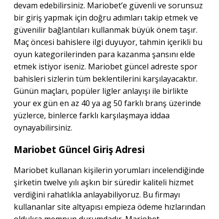
devam edebilirsiniz. Mariobet’e güvenli ve sorunsuz
bir giriş yapmak için doğru adımları takip etmek ve
güvenilir bağlantıları kullanmak büyük önem taşır.
Maç öncesi bahislere ilgi duyuyor, tahmin içerikli bu
oyun kategorilerinden para kazanma şansını elde
etmek istiyor iseniz. Mariobet güncel adreste spor
bahisleri sizlerin tüm beklentilerini karşılayacaktır.
Günün maçları, popüler ligler anlayışı ile birlikte
your ex gün en az 40 ya ag 50 farklı branş üzerinde
yüzlerce, binlerce farklı karşılaşmaya iddaa
oynayabilirsiniz.
Mariobet Güncel Giriş Adresi
Mariobet kullanan kişilerin yorumları incelendiğinde
şirketin twelve yılı aşkın bir süredir kaliteli hizmet
verdiğini rahatlıkla anlayabiliyoruz. Bu firmayı
kullananlar site altyapısı empieza ödeme hızlarından