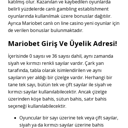
katılmış olur. Kazanılan ve kaybedilen oyunlarda
belirli yüzdelerde canlı gambling establishment
oyunlarında kullanılmak üzere bonuslar dağıtılır.
Ayrıca Mariobet canlı on line casino yeni oyunlar için
de verilen bonuslar bulunmaktadır.
Mariobet Giriş Ve Üyelik Adresi!
İçerisinde 0 sayısı ve 36 sayısı dahil, aynı zamanda
siyah ve kırmızı renkli sayılar vardır. Çark yan
tarafında, tabla olarak isimlendirilen ve aynı
sayıların yer aldığı bir çizelge vardır. Herhangi bir
tane tek sayı, bütün tek ve çift sayılar ile siyah ve
kırmızı sayılar kullanılabilecektir. Ancak çizelge
üzerinden köşe bahis, sütun bahis, satır bahis
seçeneği kullanılabilecektir.
Oyuncular bir sayı üzerine tek veya çift sayılar,
siyah ya da kırmızı sayılar üzerine bahis