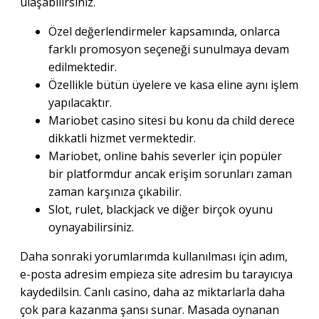
ulaşabilirsiniz.
Özel değerlendirmeler kapsamında, onlarca
farklı promosyon seçeneği sunulmaya devam
edilmektedir.
Özellikle bütün üyelere ve kasa eline aynı işlem
yapılacaktır.
Mariobet casino sitesi bu konu da child derece
dikkatli hizmet vermektedir.
Mariobet, online bahis severler için popüler
bir platformdur ancak erişim sorunları zaman
zaman karşınıza çıkabilir.
Slot, rulet, blackjack ve diğer birçok oyunu
oynayabilirsiniz.
Daha sonraki yorumlarımda kullanılması için adım,
e-posta adresim empieza site adresim bu tarayıcıya
kaydedilsin. Canlı casino, daha az miktarlarla daha
çok para kazanma şansı sunar. Masada oynanan