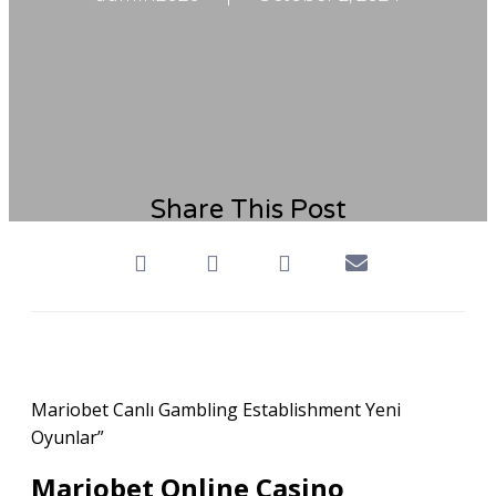
Share This Post
Mariobet Canlı Gambling Establishment Yeni
Oyunlar”
Mariobet Online Casino