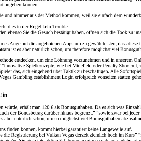
ort angeben können.
ie und nimmer aus der Method kommen, weil sie einfach dem wunderbar
cht dies in der Regel kein Trouble.
en ebenso Sie die Gesuch bestätigt haben, öffnen sich die Took zu un
s Auge auf die angebotenen Apps um zu gewährleisten, dass diese in
tsam ist es aber natürlich schon, um therefore möglichst viel Bonusgu
e Methode entdecken, um eine Löhnung vorzunehmen und in unserem Onli
s” “innovative Spielkonzepte, wie bei Minefield oder Penalty Shootout, 
pieler das, sich eingehend über Taktik zu beschäftigen. Alle Sofortspi
Vegas Gambling establishment Login erfolgreich vonseiten statten geh
Ein
n würde, erhält man 120 € als Bonusguthaben. Da es sich was Einzahlun
uch der Bonusbetrag darüber hinaus begrenzt,” “sowie zwar bei jeder d
 es aber natürlich schon, um so möglichst viel Bonusguthaben abzusahn
 uns finden können, kommt hierbei garantiert keine Langeweile auf.
ss die Registrierung bei Vulkan Vegas derzeit ziemlich hoch im Kurs” “s
genießen Sie viele interaktive Erfahrung, expire so nah auf welche ar