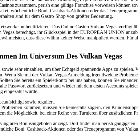
 Casinos zusammen, perish eine gültige Franchise vorweisen können so
aket, wöchentliche Boni, Cashback-Aktionen oder das Treueprogramm
rhalten sind für dem Gastro-Shop von größter Bedeutung.
Netzwerke authentifizieren. Das Online Casino Vulkan Vegas verfügt üb
lkan Vegas berechtigt, ihr Glücksspiel in der EUROPEAN UNION anzub
hrleisten, dass diese within keiner Weise manipuliert werden. Für a
ommen Im Universum Des Vulkan Vegas
n sowie sehr einzahlen, um über Echtgeld spannende Apps zu spielen. W
en. Wenn Sie mit der Vulkan Vegas Anmeldung irgendwelche Probleme h
lten Sie bereits ein Spielerkonto bei uns haben, können Sie einander n
ge alte Passwort zurücksetzen und wieder mit dem ersten Accounts spiele
g eingezahlt wurde.
aufsichtigt sowie reguliert.
 Problemen kommen, müssen Sie keinesfalls zögern, den Kundensuppor
 die Möglichkeit, bei einer Reihe von Turnieren über zusätzlichen Pr
zu living area Bonusangeboten anzeigt. Dort findet man perish gängigst
ntliche Boni, Cashback-Aktionen oder das Treueprogramm von Vulkan