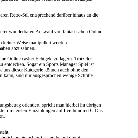
en Retro-Stil entsprechend darüber hinaus an die
serer wunderbaren Auswahl von fantastischen Online
 keiner Weise manipuliert werden.
thaben abzusahnen.
ne Online casino Echtgeld zu lagern. Trotz der
zu entdecken. Sogar ein Sports Manager Spiel ist
ele aus dieser Kategorie können auch ohne den
en kann, sind nur ausgesprochen wenige Schritte
gsbetrag orientiert, spricht man hierbei im übrigen
er drei ersten Einzahlungen auf five-hundred €. Das
en.
teht.
t möglich an ein echtes Casino herankommt.