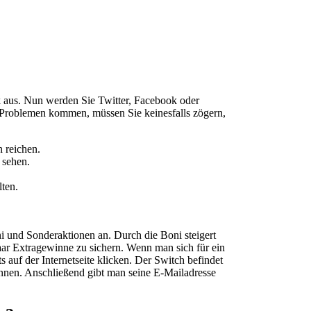
k aus. Nun werden Sie Twitter, Facebook oder
r Problemen kommen, müssen Sie keinesfalls zögern,
n reichen.
 sehen.
ten.
i und Sonderaktionen an. Durch die Boni steigert
paar Extragewinne zu sichern. Wenn man sich für ein
uf der Internetseite klicken. Der Switch befindet
kennen. Anschließend gibt man seine E-Mailadresse