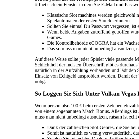
öffnet sich ein Fenster in dem Sie E-Mail und Passw
Klassische Slot machines werden gleichwohl n
Spielautomaten der ersten Stunde erinnern.
Sollten Sie einmal Du Passwort vergessen, ist e
Wenn beide Angaben zutreffend getroffen wurd
Games.
Die Kontrollbehörde eCOGRA hat ein Wachsame
Das so muss man nicht unbedingt ausnutzen, ra
Auf diese Weise sollte jeder Spieler viele passend
Schlichtheit der meisten Überschrift gibt es durchau
natürlich in der Aufzählung vorhanden und lädt den S
Einsatz von Echtgeld ausprobiert werden. Damit der 
nötig.
So Loggen Sie Sich Unter Vulkan Vegas 
Wenn person also 100 € beim ersten Zeichen einzahle
von einem sogenannten Match-Bonus. Allerdings ist a
muss man nicht unbedingt ausnutzen, ratsam ist echt
Dank der zahlreichen Slot-Genres, die Sie bei
Somit ist natürlich es wenig verwunderlich, da
Spielen Sie mit echten Dealern darüber hinaus 