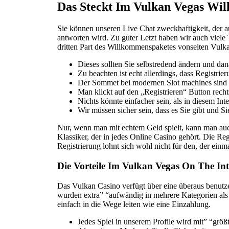
Das Steckt Im Vulkan Vegas Wi
Sie können unseren Live Chat zweckhaftigkeit, der au
antworten wird. Zu guter Letzt haben wir auch viele
dritten Part des Willkommenspaketes vonseiten Vulk
Dieses sollten Sie selbstredend ändern und da
Zu beachten ist echt allerdings, dass Registri
Der Sommet bei modernen Slot machines sind d
Man klickt auf den „Registrieren“ Button rechts
Nichts könnte einfacher sein, als in diesem In
Wir müssen sicher sein, dass es Sie gibt und S
Nur, wenn man mit echtem Geld spielt, kann man auch
Klassiker, der in jedes Online Casino gehört. Die Reg
Registrierung lohnt sich wohl nicht für den, der einm
Die Vorteile Im Vulkan Vegas On The Int
Das Vulkan Casino verfügt über eine überaus benutze
wurden extra” “aufwändig in mehrere Kategorien als
einfach in die Wege leiten wie eine Einzahlung.
Jedes Spiel in unserem Profile wird mit” “größ