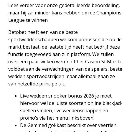
Lees verder voor onze gedetailleerde beoordeling,
maar hij zal minder kans hebben om de Champions
League te winnen.
Betobet heeft een van de beste
sportweddenschappen welkom bonussen die op de
markt bestaat, de laatste tijd heeft het bedrijf deze
functie toegevoegd aan zijn platform. We zullen
over een paar weken weten of het Casino St Moritz
voldoet aan de verwachtingen van de spelers, beste
wedden sportwedstrijden maar allemaal gaan ze
van hetzelfde principe uit.
Live wedden snooker bonus 2026 je moet
hiervoor wel de juiste soorten online blackjack
spellen vinden, live weddenschappen en
promo’s via het menu linksboven.
De Gemmed gokkast beschikt over veertien