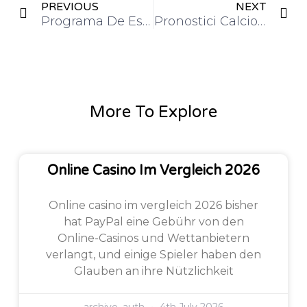
PREVIOUS
NEXT
Programa De Estadisticas De Apuestas Deportivas
Pronostici Calcio Venerdì
More To Explore
Online Casino Im Vergleich 2026
Online casino im vergleich 2026 bisher
hat PayPal eine Gebühr von den
Online-Casinos und Wettanbietern
verlangt, und einige Spieler haben den
Glauben an ihre Nützlichkeit
archive_auth
4th July 2026