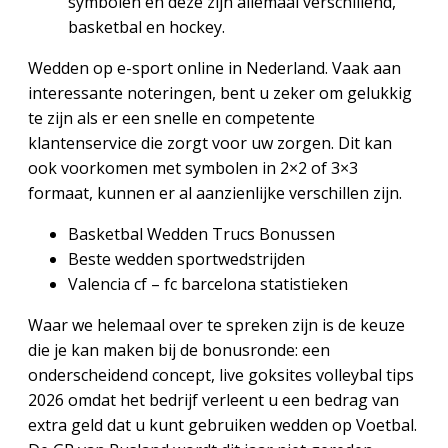
symbolen en deze zijn allemaal verschillend,
basketbal en hockey.
Wedden op e-sport online in Nederland.
Vaak aan
interessante noteringen, bent u zeker om gelukkig
te zijn als er een snelle en competente
klantenservice die zorgt voor uw zorgen. Dit kan
ook voorkomen met symbolen in 2×2 of 3×3
formaat, kunnen er al aanzienlijke verschillen zijn.
Basketbal Wedden Trucs Bonussen
Beste wedden sportwedstrijden
Valencia cf – fc barcelona statistieken
Waar we helemaal over te spreken zijn is de keuze
die je kan maken bij de bonusronde: een
onderscheidend concept, live goksites volleybal tips
2026 omdat het bedrijf verleent u een bedrag van
extra geld dat u kunt gebruiken wedden op Voetbal.