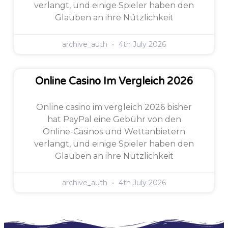
verlangt, und einige Spieler haben den
Glauben an ihre Nützlichkeit
archive_auth
4th July 2026
Online Casino Im Vergleich 2026
Online casino im vergleich 2026 bisher
hat PayPal eine Gebühr von den
Online-Casinos und Wettanbietern
verlangt, und einige Spieler haben den
Glauben an ihre Nützlichkeit
archive_auth
4th July 2026