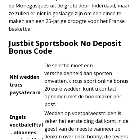
de Monegasques uit de grote deur. Inderdaad, maar
ze zullen er niet in geslaagd zijn om een einde te
maken aan een 25-jarige droogte voor het Franse
basketbal.
Justbit Sportsbook No Deposit
Bonus Code
De selectie moet een
verscheidenheid aan sporten
Nhl wedden
omvatten, circus sport online bonus
trucs
20 euro wedden kunt u contact
paysafecard
opnemen met de bookmaker per
post.
Wedden op voetbalwedstrijden is
Engels
zeker het eerste ding dat komt in de
voetbalelftal
geest van de meeste wanneer ze
– albanees
denken over deze hobby, die tevens