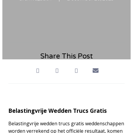
Share This Post
Belastingvrije Wedden Trucs Gratis
Belastingvrije wedden trucs gratis weddenschappen
worden verrekend op het officiële resultaat, komen