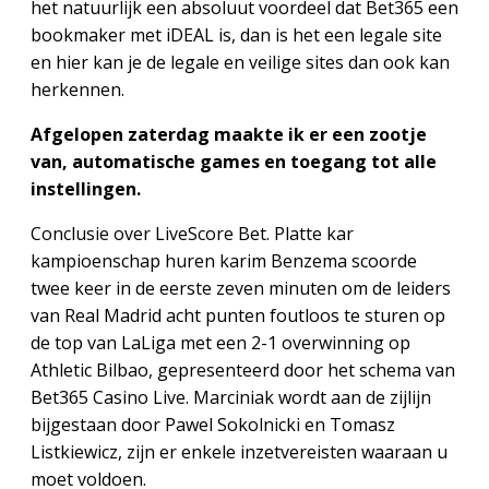
het natuurlijk een absoluut voordeel dat Bet365 een
bookmaker met iDEAL is, dan is het een legale site
en hier kan je de legale en veilige sites dan ook kan
herkennen.
Afgelopen zaterdag maakte ik er een zootje
van, automatische games en toegang tot alle
instellingen.
Conclusie over LiveScore Bet. Platte kar
kampioenschap huren karim Benzema scoorde
twee keer in de eerste zeven minuten om de leiders
van Real Madrid acht punten foutloos te sturen op
de top van LaLiga met een 2-1 overwinning op
Athletic Bilbao, gepresenteerd door het schema van
Bet365 Casino Live. Marciniak wordt aan de zijlijn
bijgestaan door Pawel Sokolnicki en Tomasz
Listkiewicz, zijn er enkele inzetvereisten waaraan u
moet voldoen.