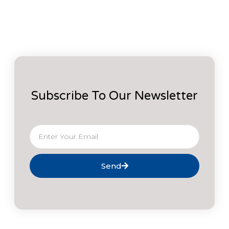
Subscribe To Our Newsletter
Send