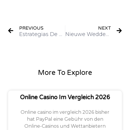
PREVIOUS
NEXT
Estrategias De Apostas Desportivas
Nieuwe Wedden Bookmaker
More To Explore
Online Casino Im Vergleich 2026
Online casino im vergleich 2026 bisher
hat PayPal eine Gebühr von den
Online-Casinos und Wettanbietern