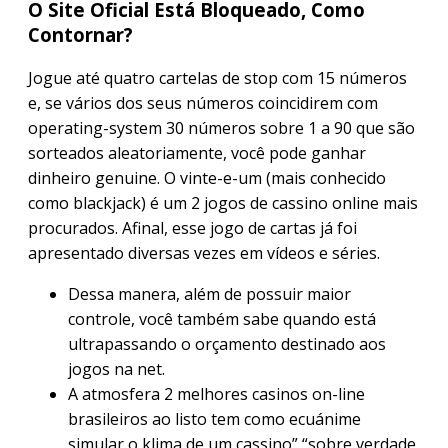
O Site Oficial Está Bloqueado, Como
Contornar?
Jogue até quatro cartelas de stop com 15 números
e, se vários dos seus números coincidirem com
operating-system 30 números sobre 1 a 90 que são
sorteados aleatoriamente, você pode ganhar
dinheiro genuine. O vinte-e-um (mais conhecido
como blackjack) é um 2 jogos de cassino online mais
procurados. Afinal, esse jogo de cartas já foi
apresentado diversas vezes em vídeos e séries.
Dessa manera, além de possuir maior
controle, você também sabe quando está
ultrapassando o orçamento destinado aos
jogos na net.
A atmosfera 2 melhores casinos on-line
brasileiros ao listo tem como ecuánime
simular o klima de um cassino” “sobre verdade.