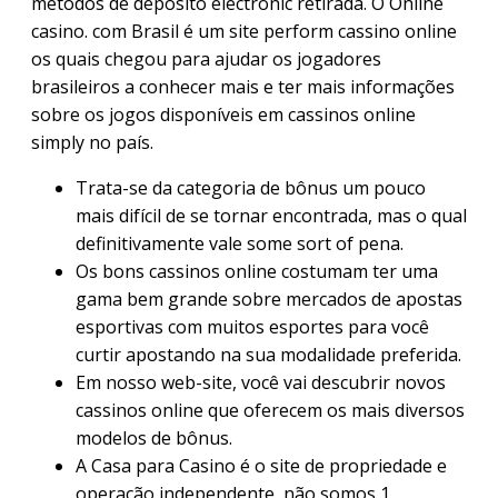
métodos de depósito electronic retirada. O Online
casino. com Brasil é um site perform cassino online
os quais chegou para ajudar os jogadores
brasileiros a conhecer mais e ter mais informações
sobre os jogos disponíveis em cassinos online
simply no país.
Trata-se da categoria de bônus um pouco
mais difícil de se tornar encontrada, mas o qual
definitivamente vale some sort of pena.
Os bons cassinos online costumam ter uma
gama bem grande sobre mercados de apostas
esportivas com muitos esportes para você
curtir apostando na sua modalidade preferida.
Em nosso web-site, você vai descubrir novos
cassinos online que oferecem os mais diversos
modelos de bônus.
A Casa para Casino é o site de propriedade e
operação independente, não somos 1