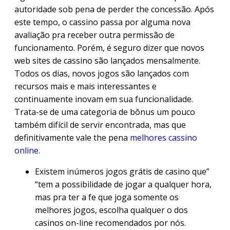
autoridade sob pena de perder the concessão. Após
este tempo, o cassino passa por alguma nova
avaliação pra receber outra permissão de
funcionamento. Porém, é seguro dizer que novos
web sites de cassino são lançados mensalmente.
Todos os dias, novos jogos são lançados com
recursos mais e mais interessantes e
continuamente inovam em sua funcionalidade.
Trata-se de uma categoria de bônus um pouco
também difícil de servir encontrada, mas que
definitivamente vale the pena
melhores cassino
online
.
Existem inúmeros jogos grátis de casino que”
“tem a possibilidade de jogar a qualquer hora,
mas pra ter a fe que joga somente os
melhores jogos, escolha qualquer o dos
casinos on-line recomendados por nós.