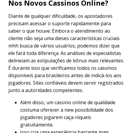
Nos Novos Cassinos Online?
Diante de qualquer dificuldade, os apostadores
precisam acessar o suporte rapidamente para
saber o que houve. Embora o atendimento ao
cliente não seja uma dieses características cruciais
mhh busca de vários usuários, podemos dizer que
ele fará toda diferença. As análises de especialistas
delineiam as estipulações de bônus mais relevantes.
É durante isso que verificamos todos os cassinos
disponíveis para brasileiros antes de indicá-los aos
jogadores. Sites confiáveis devem servir registrados
junto a autoridades competentes.
Além disso, um cassino online de qualidade
costuma oferecer a new possibilidade dos
jogadores jogarem caça-níqueis
gratuitamente.
Isso cria uma experiência bastante mais