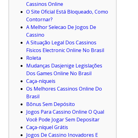
Cassinos Online
O Site Oficial Está Bloqueado, Como
Contornar?
A Melhor Selecao De Jogos De
Cassino
A Situação Legal Dos Cassinos
Físicos Electronic Online No Brasil
Roleta
Mudanças Dasjenige Legislações
Dos Games Online No Brasil
Caça-níqueis
Os Melhores Cassinos Online Do
Brasil
Bônus Sem Depósito
Jogos Para Cassino Online O Qual
Você Pode Jogar Sem Depositar
Caça-níquel Grátis
Jogos De Cassino Inovadores E