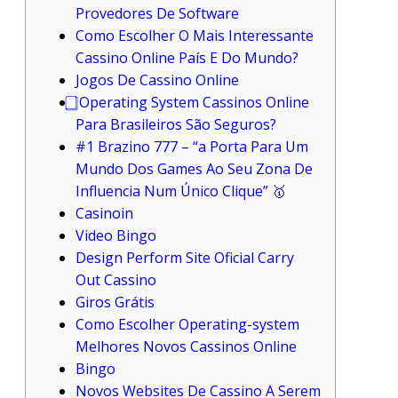
Provedores De Software
Como Escolher O Mais Interessante
Cassino Online País E Do Mundo?
Jogos De Cassino Online
⃣ Operating System Cassinos Online
Para Brasileiros São Seguros?
#1 Brazino 777 – “a Porta Para Um
Mundo Dos Games Ao Seu Zona De
Influencia Num Único Clique” 🥇
Casinoin
Video Bingo
Design Perform Site Oficial Carry
Out Cassino
Giros Grátis
Como Escolher Operating-system
Melhores Novos Cassinos Online
Bingo
Novos Websites De Cassino A Serem