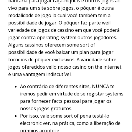
bancária para jogar caça-níqueis e outros jogos ao
vivo para um site sobre jogos, o pôquer é outra
modalidade de jogo la cual você também tem a
possibilidade de jogar. O pôquer faz parte weil
variedade de jogos de cassino em que você poderá
jogar contra operating-system outros jogadores.
Alguns cassinos oferecem some sort of
possibilidade de você baixar um plan para jogar
torneios de pôquer exclusivos. A variedade sobre
jogos oferecidos vello nosso casino on the internet
é uma vantagem indiscutível.
Ao contrário de diferentes sites, NUNCA te
iremos pedir em virtude de se registar systems
para fornecer facts pessoal para jogar os
nossos jogos gratuitos.
Por isso, vale some sort of pena testá-lo
electronic ver, na prática, como a liberação de
prêmios acontece.