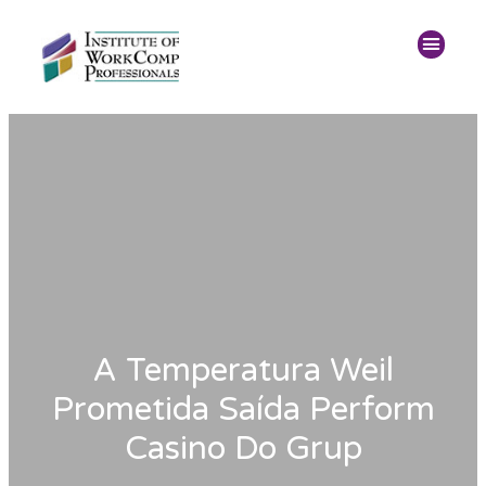
Take Control Today
What You Don’t Know May Cost You
Who Is Controlling Your Checkbook
A Temperatura Weil
Prometida Saída Perform
Casino Do Grup