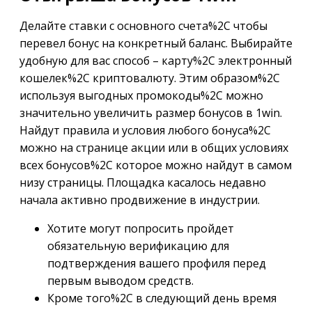
Делайте ставки с основного счета%2C чтобы
перевел бонус на конкретный баланс. Выбирайте
удобную для вас способ – карту%2C электронный
кошелек%2C криптовалюту. Этим образом%2C
используя выгодных промокоды%2C можно
значительно увеличить размер бонусов в 1win.
Найдут правила и условия любого бонуса%2C
можно на странице акции или в общих условиях
всех бонусов%2C которое можно найдут в самом
низу страницы. Площадка касалось недавно
начала активно продвижение в индустрии.
Хотите могут попросить пройдет
обязательную верификацию для
подтверждения вашего профиля перед
первым выводом средств.
Кроме того%2C в следующий день время