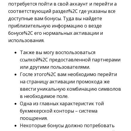
потребуется пойти в свой аккаунт и перейти а
соответствующий раздел%2C где указаны все
доступные вам бонусы. Туда вы найдете
приблизительную информацию о везде
бонусе%2C его нормальных активации и
использования.
Также вы могу воспользоваться
ссылкой%2C предоставленной партнерами
или другими пользователями.
Госле этого%2C вам необходимо перейти
на страницу активации промокода же
ввести уникальную комбинацию символов
в необходимое поле.
Одна из главных характеристик той
букмекерской конторы – система
поощрения.
Некоторые бонусы должно потребовать