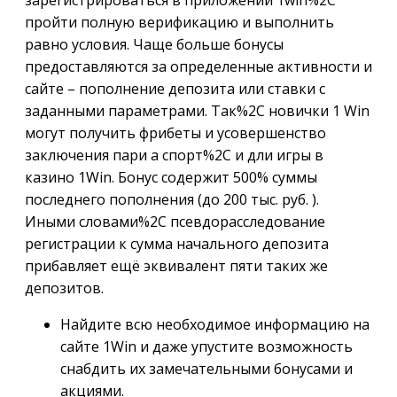
зарегистрироваться в приложении 1win%2C
пройти полную верификацию и выполнить
равно условия. Чаще больше бонусы
предоставляются за определенные активности и
сайте – пополнение депозита или ставки с
заданными параметрами. Так%2C новички 1 Win
могут получить фрибеты и усовершенство
заключения пари а спорт%2C и дли игры в
казино 1Win. Бонус содержит 500% суммы
последнего пополнения (до 200 тыс. руб. ).
Иными словами%2C псевдорасследование
регистрации к сумма начального депозита
прибавляет ещё эквивалент пяти таких же
депозитов.
Найдите всю необходимое информацию на
сайте 1Win и даже упустите возможность
снабдить их замечательными бонусами и
акциями.