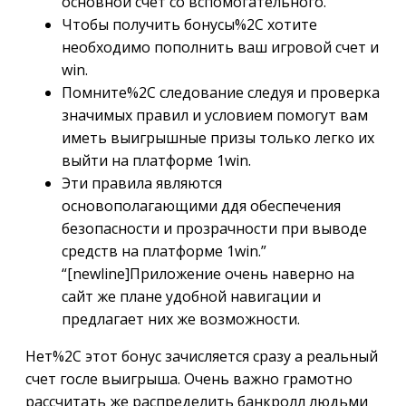
основной счет со вспомогательного.
Чтобы получить бонусы%2C хотите
необходимо пополнить ваш игровой счет и
win.
Помните%2C следование следуя и проверка
значимых правил и условием помогут вам
иметь выигрышные призы только легко их
выйти на платформе 1win.
Эти правила являются
основополагающими ддя обеспечения
безопасности и прозрачности при выводе
средств на платформе 1win.”
“[newline]Приложение очень наверно на
сайт же плане удобной навигации и
предлагает них же возможности.
Нет%2C этот бонус зачисляется сразу а реальный
счет госле выигрыша. Очень важно грамотно
рассчитать же распределить банкролл людьми