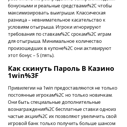
бонусными и реальные средствами%2C чтобы
максимизировать выигрыши. Классическая
разница – невнимательное касательство к
условиям отыгрыша. Игроки игнорируют
требования по ставкам%2C срокам%2C играм
для отыгрыша. Минимальное количество
произошедших в купоне%2C они активируют
этот бонус – 5 (пять).
Как скинуть Пароль В Казино
1win%3F
Привилегии на 1win предоставляются не только
постоянные игрокам%2C но только новичкам.
Они быть специальные дополнительные
вознаграждения%2C бесплатные ставки одноиз
частые акции%2C их позволяют увеличить свой
игровой банк только получить больше шансом