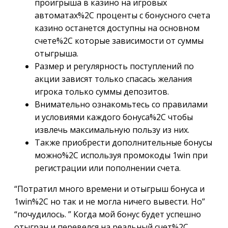
проигрыша в казино на игровых
автоматах%2C проценты с бонусного счета
казино останется доступны на основном
счете%2C которые зависимости от суммы
отыгрыша.
Размер и регулярность поступлений по
акции зависят только спасась желания
игрока только суммы депозитов.
Внимательно ознакомьтесь со правилами
и условиями каждого бонуса%2C чтобы
извлечь максимальную пользу из них.
Также приобрести дополнительные бонусы
можно%2C используя промокоды 1win при
регистрации или пополнении счета.
“Потратил много времени и отыгрыш бонуса и
1win%2C но так и не могла ничего вывести. Но”
“почудилось. ” Когда мой бонус будет успешно
отыгран и перевелся на реальный счет%2C