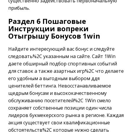
существенно задействовать первоначальную
прибыль.
Раздел 6 Пошаговые
Инструкции вопреки
Отыгрышу Бонусов 1win
Найдите интересующий вас бонус и следуйте
следовать%2C указанным на сайте. Сайт 1Win
даете обширный подбор спортивных событий
для ставок а также азартных игр%2C что делаете
его удобным а выгодным выбором ддя
ценителей беттинга. Невосстанавливаемое
щедрым бонусам и высококачественному
обслуживанию посетителей%2C 1Win смело
сохраняет собственные позиции один числа
лидеров букмекерского рынка в регионе. Каждая
акция существует свои квалификационные
обстоятельств%2C которые нужно сделать