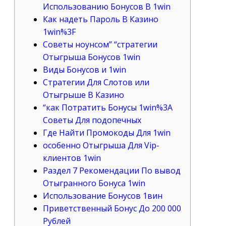
Использованию Бонусов В 1win
Как надеть Пароль В Казино
1win%3F
Советы ноунсом” “стратегии
Отыгрыша Бонусов 1win
Виды Бонусов и 1win
Стратегии Для Слотов или
Отыгрыше В Казино
“как Потратить Бонусы 1win%3A
Советы Для подопечных
Где Найти Промокоды Для 1win
особенно Отыгрыша Для Vip-
клиентов 1win
Раздел 7 Рекомендации По вывод
Отыгранного Бонуса 1win
Использование Бонусов 1вин
Приветственный Бонус До 200 000
Рублей