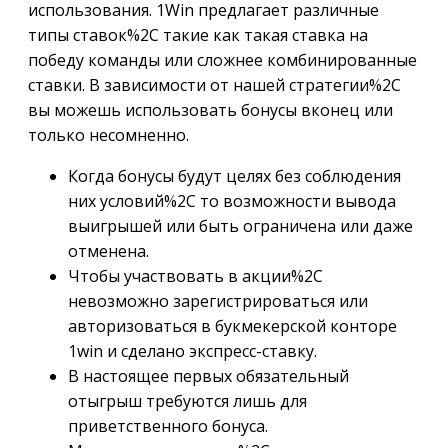
использования. 1Win предлагает различные
типы ставок%2C такие как такая ставка на
победу команды или сложнее комбинированные
ставки. В зависимости от нашей стратегии%2C
вы можешь использовать бонусы вконец или
только несомненно.
Когда бонусы будут целях без соблюдения
них условий%2C то возможности вывода
выигрышей или быть ограничена или даже
отменена.
Чтобы участвовать в акции%2C
невозможно зарегистрироваться или
авторизоваться в букмекерской конторе
1win и сделано экспресс-ставку.
В настоящее первых обязательный
отыгрыш требуются лишь для
приветственного бонуса.