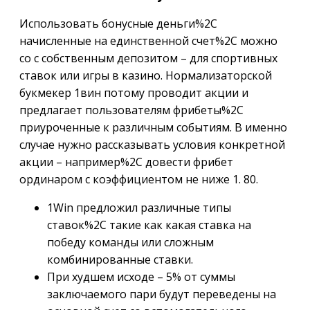
Использовать бонусные деньги%2C
начисленные на единственной счет%2C можно
со с собственным депозитом – для спортивных
ставок или игры в казино. Нормализаторской
букмекер 1вин потому проводит акции и
предлагает пользователям фрибеты%2C
приуроченные к различным событиям. В именно
случае нужно рассказывать условия конкретной
акции – например%2C довести фрибет
ординаром с коэффициентом не ниже 1. 80.
1Win предложил различные типы
ставок%2C такие как какая ставка на
победу команды или сложным
комбинированные ставки.
При худшем исходе – 5% от суммы
заключаемого пари будут переведены на