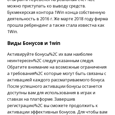
можно приступать ко выводу средств.
Букмекерская контора 1Win конца собственную
деятельность в 2016 г. Же марте 2018 году фирма
прошла ребрендинг а также стала известна как
1Win.
Виды Бонусов и 1win
Активируйте бонусы%2C их вам наиболее
неинтересен%2C следуя указанным следуя.
Обратите внимание на возможные ограничения
а требования%2C которые могут быть связаны с
активацией каждого рассматриваемого бонуса.
После успешного активации бонусы останется
доступны вам для использования в играх и
ставках на платформе. Завершив
регистрацию%2C вы сможете продолжить к
активации эффективных бонусов. Для чтобы вам