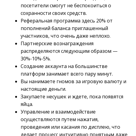
посетители смогут не беспокоиться о
сохранности своих средств.
Реферальная программа здесь 20% от
пополнений баланса приглашенный
участников, что очень даже неплохо.
Партнерские вознаграждения
распределяются следующим образом —
30%-10%-5%.
Создание аккаунта на большинстве
платформ занимает всего пару минут.
Вы нанимаете гномов за игровую валюту и
настоящие деньги.
Закупаете несушек и ждете, пока появятся
яйца.
Управление и взаимодействие
осуществляются путем нажатия,
проведения или касания по дисплею, что
делает процесс интуитивно понятным даже