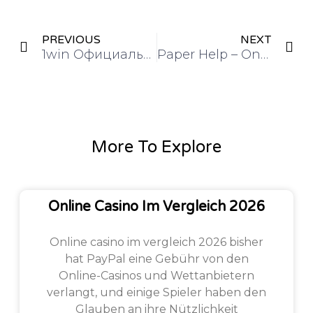
PREVIOUS
NEXT
1win Официальный сайт букмекера – 1ВИН ставки на спорт
Paper Help – Online Essay Help
More To Explore
Online Casino Im Vergleich 2026
Online casino im vergleich 2026 bisher
hat PayPal eine Gebühr von den
Online-Casinos und Wettanbietern
verlangt, und einige Spieler haben den
Glauben an ihre Nützlichkeit