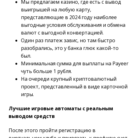
Мы предлагаем казино, где есть с вывод
выигрышей на любую карту,
представляющие в 2024 году наиболее
выгодные условия обслуживания и обмена
валют с выгодной конвертацией.
Один раз платеж завис, но там быстро
разобрались, это у банка глюк какой-то
был.
Минимальная сумма для выплаты на Payeer
чуть больше 1 рубля.
На очереди крупный криптовалютный
проект, представленный в виде карточной
игры.
Лучшие игровые автоматы с реальным
выводом средств
После этого пройти регистрацию в