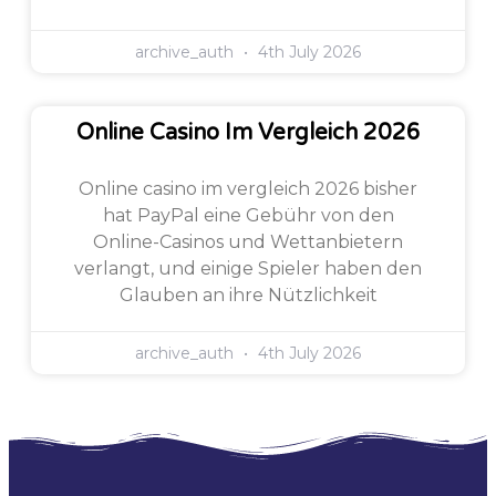
archive_auth
4th July 2026
Online Casino Im Vergleich 2026
Online casino im vergleich 2026 bisher
hat PayPal eine Gebühr von den
Online-Casinos und Wettanbietern
verlangt, und einige Spieler haben den
Glauben an ihre Nützlichkeit
archive_auth
4th July 2026