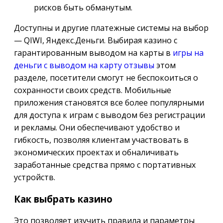
рисков быть обманутым.
Доступны и другие платежные системы на выбор
— QIWI, Яндекс.Деньги. Выбирая казино с
гарантированным выводом на карты в
игры на
деньги с выводом на карту отзывы
этом
разделе, посетители смогут не беспокоиться о
сохранности своих средств. Мобильные
приложения становятся все более популярными
для доступа к играм с выводом без регистрации
и рекламы. Они обеспечивают удобство и
гибкость, позволяя клиентам участвовать в
экономических проектах и обналичивать
заработанные средства прямо с портативных
устройств.
Как выбрать казино
Это позволяет изучить правила и параметры