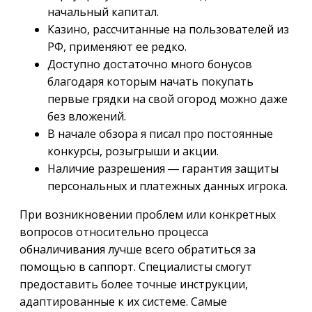
начальный капитал.
Казино, рассчитанные на пользователей из
РФ, применяют ее редко.
Доступно достаточно много бонусов
благодаря которым начать покупать
первые грядки на свой огород можно даже
без вложений.
В начале обзора я писал про постоянные
конкурсы, розыгрыши и акции.
Наличие разрешения ― гарантия защиты
персональных и платежных данных игрока.
При возникновении проблем или конкретных
вопросов относительно процесса
обналичивания лучше всего обратиться за
помощью в саппорт. Специалисты смогут
предоставить более точные инструкции,
адаптированные к их системе. Самые