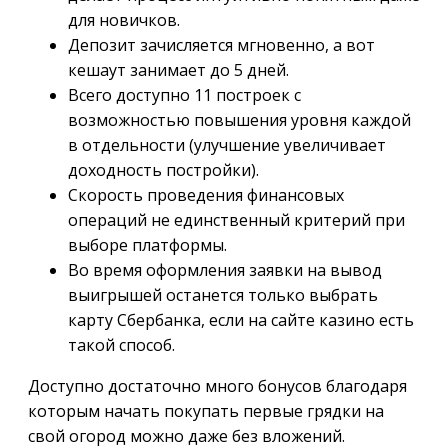
для новичков.
Депозит зачисляется мгновенно, а вот
кешаут занимает до 5 дней.
Всего доступно 11 построек с
возможностью повышения уровня каждой
в отдельности (улучшение увеличивает
доходность постройки).
Скорость проведения финансовых
операций не единственный критерий при
выборе платформы.
Во время оформления заявки на вывод
выигрышей останется только выбрать
карту Сбербанка, если на сайте казино есть
такой способ.
Доступно достаточно много бонусов благодаря
которым начать покупать первые грядки на
свой огород можно даже без вложений.